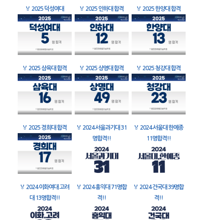
🏅
2025 덕성여대
🏅
2025 인하대 합격
🏅
2025 한양대 합격
🏅
2025 삼육대 합격
🏅
2025 상명대 합격
🏅
2025 청강대 합격
🏅
2025 경희대 합격
🏅
2024 서울과기대 31
🏅
2024 서울대 한예종
명합격!!
11명합격!!
🏅
2024 이화여대 고려
🏅
2024 홍익대 71명합
🏅
2024 건국대 39명합
대 13명합격!!
격!!
격!!