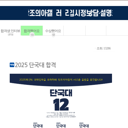
합격생 인터뷰
합격했어요
수상했어요
4114
183
68
ㆍ조회: 13286
2025 단국대 합격