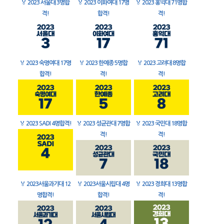
🏅
2023 서울대 3명합
🏅
2023 이화여대 17명
🏅
2023 홍익대 71명합
격!
합격!
격!
🏅
2023 숙명여대 17명
🏅
2023 한예종 5명합
🏅
2023 고려대 8명합
합격!
격!
격!
🏅
2023 SADI 4명합격!
🏅
2023 성균관대 7명합
🏅
2023 국민대 18명합
격!
격!
🏅
2023서울과기대 12
🏅
2023서울시립대 4명
🏅
2023 경희대 13명합
명합격!
합격!
격!