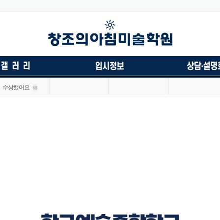
수상했어요
68