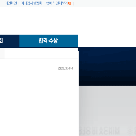
|
|
|
메인화면
미대입시설명회
캠퍼스 전체보기
ㆍ조회: 38444