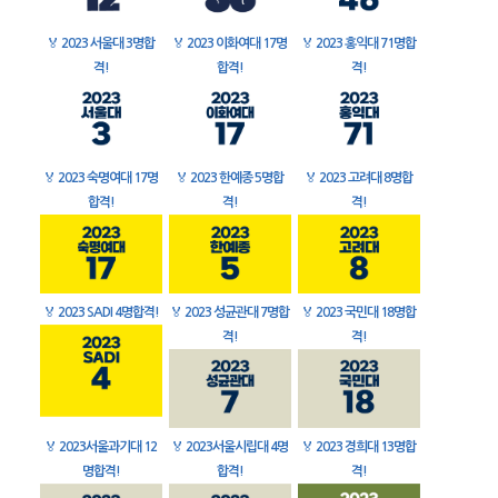
🏅
2023 서울대 3명합
🏅
2023 이화여대 17명
🏅
2023 홍익대 71명합
격!
합격!
격!
🏅
2023 숙명여대 17명
🏅
2023 한예종 5명합
🏅
2023 고려대 8명합
합격!
격!
격!
🏅
2023 SADI 4명합격!
🏅
2023 성균관대 7명합
🏅
2023 국민대 18명합
격!
격!
🏅
2023서울과기대 12
🏅
2023서울시립대 4명
🏅
2023 경희대 13명합
명합격!
합격!
격!