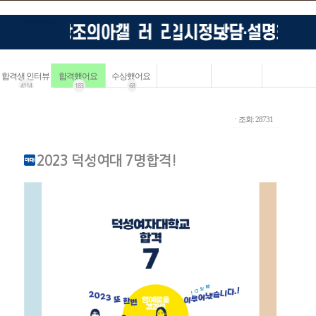
합격생 인터뷰
합격했어요
수상했어요
4114
183
68
ㆍ조회: 28731
2023 덕성여대 7명합격!