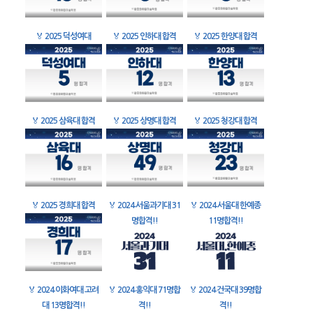
🏅
2025 덕성여대
🏅
2025 인하대 합격
🏅
2025 한양대 합격
🏅
2025 삼육대 합격
🏅
2025 상명대 합격
🏅
2025 청강대 합격
🏅
2025 경희대 합격
🏅
2024 서울과기대 31
🏅
2024 서울대 한예종
명합격!!
11명합격!!
🏅
2024 이화여대 고려
🏅
2024 홍익대 71명합
🏅
2024 건국대 39명합
대 13명합격!!
격!!
격!!