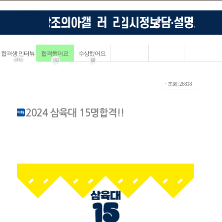
합격생 인터뷰
합격했어요
수상했어요
4114
183
68
ㆍ조회: 26818
2024 삼육대 15명합격!!