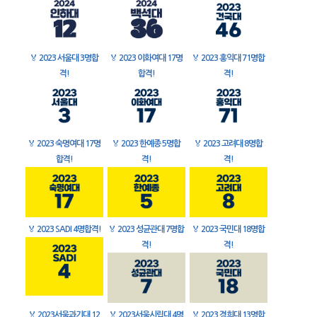
🏅
2023 서울대 3명합
🏅
2023 이화여대 17명
🏅
2023 홍익대 71명합
격!
합격!
격!
🏅
2023 숙명여대 17명
🏅
2023 한예종 5명합
🏅
2023 고려대 8명합
합격!
격!
격!
🏅
2023 SADI 4명합격!
🏅
2023 성균관대 7명합
🏅
2023 국민대 18명합
격!
격!
🏅
2023서울과기대 12
🏅
2023서울시립대 4명
🏅
2023 경희대 13명합