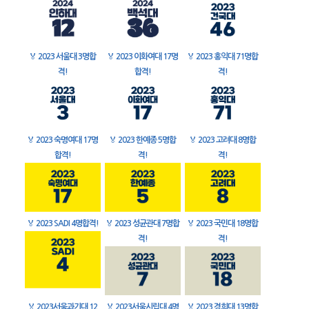
🏅
2023 서울대 3명합
🏅
2023 이화여대 17명
🏅
2023 홍익대 71명합
격!
합격!
격!
🏅
2023 숙명여대 17명
🏅
2023 한예종 5명합
🏅
2023 고려대 8명합
합격!
격!
격!
🏅
2023 SADI 4명합격!
🏅
2023 성균관대 7명합
🏅
2023 국민대 18명합
격!
격!
🏅
2023서울과기대 12
🏅
2023서울시립대 4명
🏅
2023 경희대 13명합