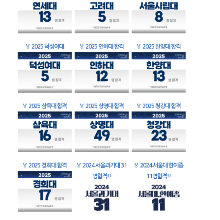
🏅
2025 덕성여대
🏅
2025 인하대 합격
🏅
2025 한양대 합격
🏅
2025 삼육대 합격
🏅
2025 상명대 합격
🏅
2025 청강대 합격
🏅
2025 경희대 합격
🏅
2024 서울과기대 31
🏅
2024 서울대 한예종
명합격!!
11명합격!!