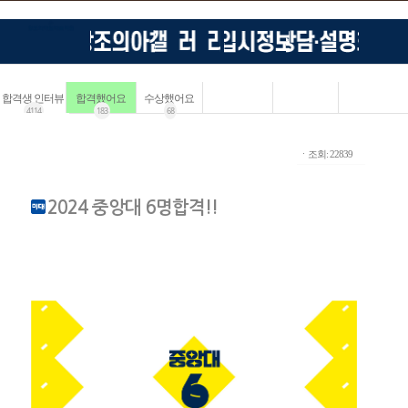
합격생 인터뷰
합격했어요
수상했어요
4114
183
68
ㆍ조회: 22839
2024 중앙대 6명합격!!