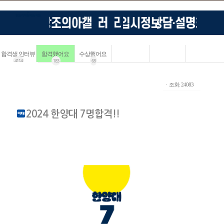
합격생 인터뷰
합격했어요
수상했어요
4114
183
68
ㆍ조회: 24083
2024 한양대 7명합격!!