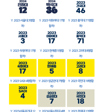
🏅
2023 서울대 3명합
🏅
2023 이화여대 17명
🏅
2023 홍익대 71명합
격!
합격!
격!
🏅
2023 숙명여대 17명
🏅
2023 한예종 5명합
🏅
2023 고려대 8명합
합격!
격!
격!
🏅
2023 SADI 4명합격!
🏅
2023 성균관대 7명합
🏅
2023 국민대 18명합
격!
격!
🏅
2023서울과기대 12
🏅
2023서울시립대 4명
🏅
2023 경희대 13명합