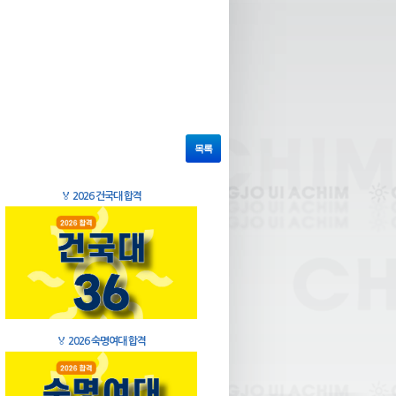
목록
🏅
2026 건국대 합격
🏅
2026 숙명여대 합격