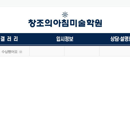
수상했어요
68