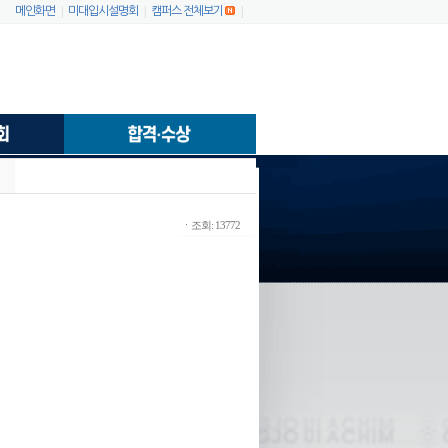
|
|
|
메인화면
미대입시설명회
캠퍼스 전체보기
ㆍ조회: 13772