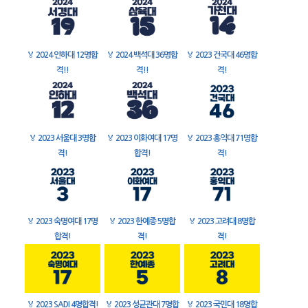
🏅
2024 인하대 12명합
🏅
2024 백석대 36명합
🏅
2023 건국대 46명합
격!!
격!!
격!
🏅
2023 서울대 3명합
🏅
2023 이화여대 17명
🏅
2023 홍익대 71명합
격!
합격!
격!
🏅
2023 숙명여대 17명
🏅
2023 한예종 5명합
🏅
2023 고려대 8명합
합격!
격!
격!
🏅
2023 SADI 4명합격!
🏅
2023 성균관대 7명합
🏅
2023 국민대 18명합