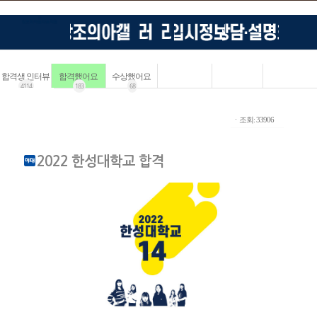
합격생 인터뷰
합격했어요
수상했어요
4114
183
68
ㆍ조회: 33906
2022 한성대학교 합격