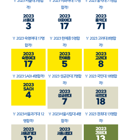
🏅
2023 서울대 3명합
🏅
2023 이화여대 17명
🏅
2023 홍익대 71명합
격!
합격!
격!
🏅
2023 숙명여대 17명
🏅
2023 한예종 5명합
🏅
2023 고려대 8명합
합격!
격!
격!
🏅
2023 SADI 4명합격!
🏅
2023 성균관대 7명합
🏅
2023 국민대 18명합
격!
격!
🏅
2023서울과기대 12
🏅
2023서울시립대 4명
🏅
2023 경희대 13명합
명합격!
합격!
격!