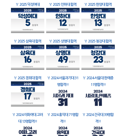
🏅
2025 덕성여대
🏅
2025 인하대 합격
🏅
2025 한양대 합격
🏅
2025 삼육대 합격
🏅
2025 상명대 합격
🏅
2025 청강대 합격
🏅
2025 경희대 합격
🏅
2024 서울과기대 31
🏅
2024 서울대 한예종
명합격!!
11명합격!!
🏅
2024 이화여대 고려
🏅
2024 홍익대 71명합
🏅
2024 건국대 39명합
대 13명합격!!
격!!
격!!