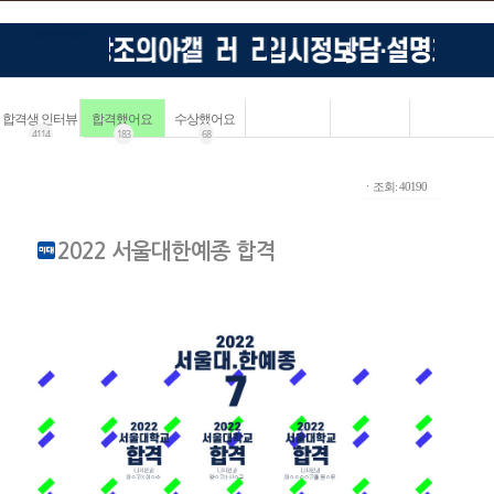
합격생 인터뷰
합격했어요
수상했어요
4114
183
68
ㆍ조회: 40190
2022 서울대한예종 합격