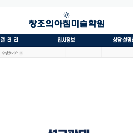
수상했어요
68