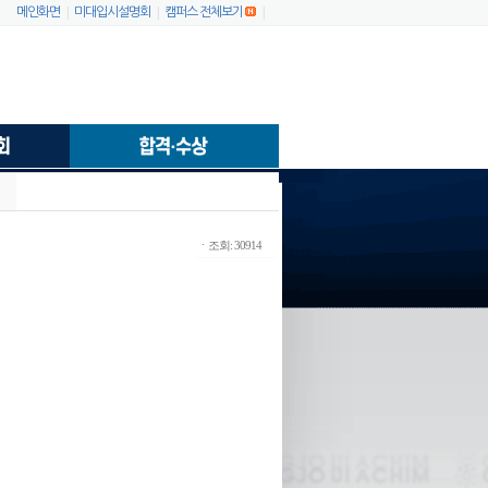
|
|
|
메인화면
미대입시설명회
캠퍼스 전체보기
ㆍ조회: 30914