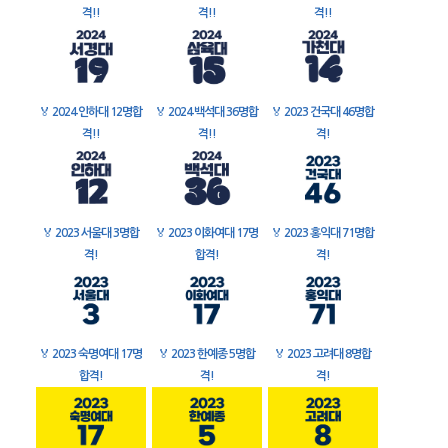
격!!
격!!
격!!
🏅
2024 인하대 12명합
🏅
2024 백석대 36명합
🏅
2023 건국대 46명합
격!!
격!!
격!
🏅
2023 서울대 3명합
🏅
2023 이화여대 17명
🏅
2023 홍익대 71명합
격!
합격!
격!
🏅
2023 숙명여대 17명
🏅
2023 한예종 5명합
🏅
2023 고려대 8명합
합격!
격!
격!