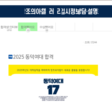
합격생 인터뷰
합격했어요
수상했어요
4114
183
68
ㆍ조회: 13244
2025 동덕여대 합격