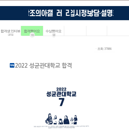
합격생 인터뷰
합격했어요
수상했어요
4114
183
68
ㆍ조회: 37886
2022 성균관대학교 합격