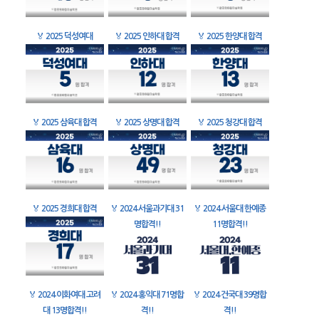
🏅
2025 덕성여대
🏅
2025 인하대 합격
🏅
2025 한양대 합격
🏅
2025 삼육대 합격
🏅
2025 상명대 합격
🏅
2025 청강대 합격
🏅
2025 경희대 합격
🏅
2024 서울과기대 31
🏅
2024 서울대 한예종
명합격!!
11명합격!!
🏅
2024 이화여대 고려
🏅
2024 홍익대 71명합
🏅
2024 건국대 39명합
대 13명합격!!
격!!
격!!