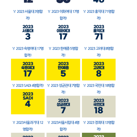
🏅
2023 서울대 3명합
🏅
2023 이화여대 17명
🏅
2023 홍익대 71명합
격!
합격!
격!
🏅
2023 숙명여대 17명
🏅
2023 한예종 5명합
🏅
2023 고려대 8명합
합격!
격!
격!
🏅
2023 SADI 4명합격!
🏅
2023 성균관대 7명합
🏅
2023 국민대 18명합
격!
격!
🏅
2023서울과기대 12
🏅
2023서울시립대 4명
🏅
2023 경희대 13명합
명합격!
합격!
격!