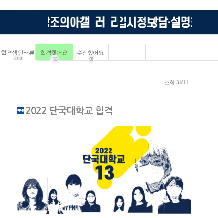
합격생 인터뷰
합격했어요
수상했어요
4114
183
68
ㆍ조회: 31811
2022 단국대학교 합격