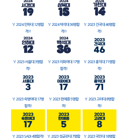
🏅
2024 인하대 12명합
🏅
2024 백석대 36명합
🏅
2023 건국대 46명합
격!!
격!!
격!
🏅
2023 서울대 3명합
🏅
2023 이화여대 17명
🏅
2023 홍익대 71명합
격!
합격!
격!
🏅
2023 숙명여대 17명
🏅
2023 한예종 5명합
🏅
2023 고려대 8명합
합격!
격!
격!
🏅
2023 SADI 4명합격!
🏅
2023 성균관대 7명합
🏅
2023 국민대 18명합