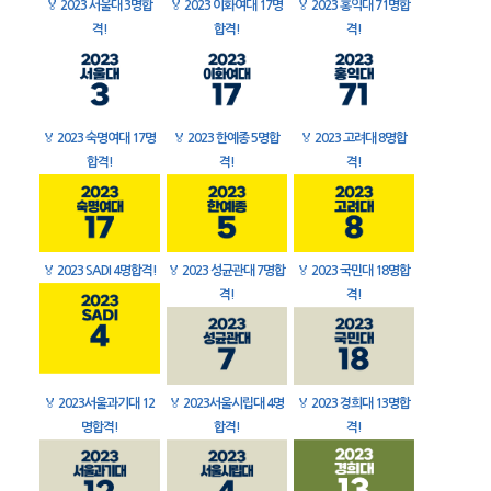
🏅
2023 서울대 3명합
🏅
2023 이화여대 17명
🏅
2023 홍익대 71명합
격!
합격!
격!
🏅
2023 숙명여대 17명
🏅
2023 한예종 5명합
🏅
2023 고려대 8명합
합격!
격!
격!
🏅
2023 SADI 4명합격!
🏅
2023 성균관대 7명합
🏅
2023 국민대 18명합
격!
격!
🏅
2023서울과기대 12
🏅
2023서울시립대 4명
🏅
2023 경희대 13명합
명합격!
합격!
격!