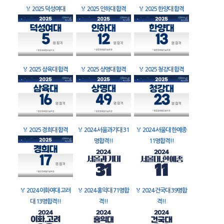
🏅
2025 덕성여대
🏅
2025 인하대 합격
🏅
2025 한양대 합격
🏅
2025 삼육대 합격
🏅
2025 상명대 합격
🏅
2025 청강대 합격
🏅
2025 경희대 합격
🏅
2024 서울과기대 31
🏅
2024 서울대 한예종
명합격!!
11명합격!!
🏅
2024 이화여대 고려
🏅
2024 홍익대 71명합
🏅
2024 건국대 39명합
대 13명합격!!
격!!
격!!