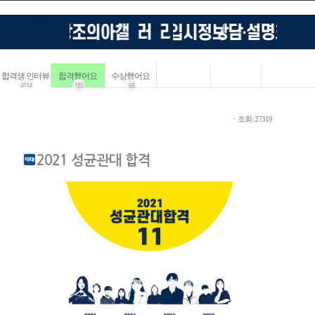
합격생 인터뷰
합격했어요
수상했어요
4114
183
68
ㆍ조회: 27319
2021 성균관대 합격