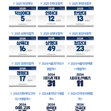
🏅
2025 덕성여대
🏅
2025 인하대 합격
🏅
2025 한양대 합격
🏅
2025 삼육대 합격
🏅
2025 상명대 합격
🏅
2025 청강대 합격
🏅
2025 경희대 합격
🏅
2024 서울과기대 31
🏅
2024 서울대 한예종
명합격!!
11명합격!!
🏅
2024 이화여대 고려
🏅
2024 홍익대 71명합
🏅
2024 건국대 39명합
대 13명합격!!
격!!
격!!