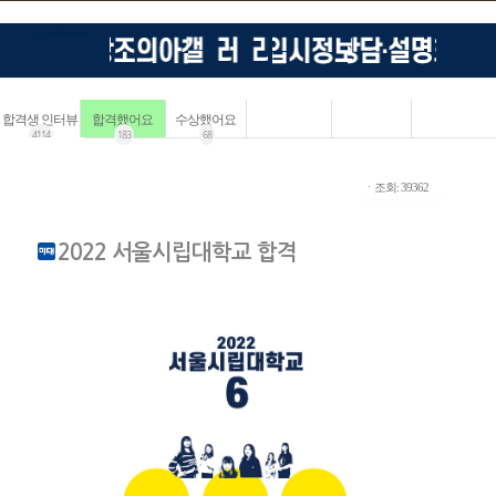
합격생 인터뷰
합격했어요
수상했어요
4114
183
68
ㆍ조회: 39362
2022 서울시립대학교 합격