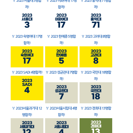
🏅
2023 서울대 3명합
🏅
2023 이화여대 17명
🏅
2023 홍익대 71명합
격!
합격!
격!
🏅
2023 숙명여대 17명
🏅
2023 한예종 5명합
🏅
2023 고려대 8명합
합격!
격!
격!
🏅
2023 SADI 4명합격!
🏅
2023 성균관대 7명합
🏅
2023 국민대 18명합
격!
격!
🏅
2023서울과기대 12
🏅
2023서울시립대 4명
🏅
2023 경희대 13명합
명합격!
합격!
격!