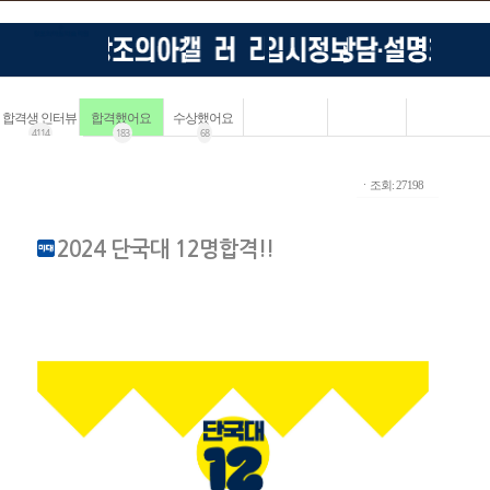
합격생 인터뷰
합격했어요
수상했어요
4114
183
68
ㆍ조회: 27198
2024 단국대 12명합격!!