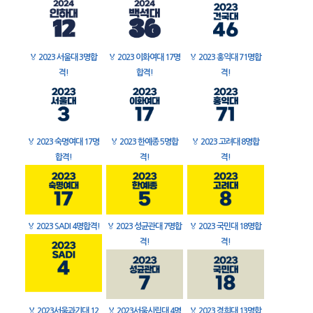
🏅
2023 서울대 3명합
🏅
2023 이화여대 17명
🏅
2023 홍익대 71명합
격!
합격!
격!
🏅
2023 숙명여대 17명
🏅
2023 한예종 5명합
🏅
2023 고려대 8명합
합격!
격!
격!
🏅
2023 SADI 4명합격!
🏅
2023 성균관대 7명합
🏅
2023 국민대 18명합
격!
격!
🏅
2023서울과기대 12
🏅
2023서울시립대 4명
🏅
2023 경희대 13명합