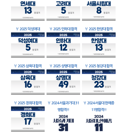
🏅
2025 덕성여대
🏅
2025 인하대 합격
🏅
2025 한양대 합격
🏅
2025 삼육대 합격
🏅
2025 상명대 합격
🏅
2025 청강대 합격
🏅
2025 경희대 합격
🏅
2024 서울과기대 31
🏅
2024 서울대 한예종
명합격!!
11명합격!!