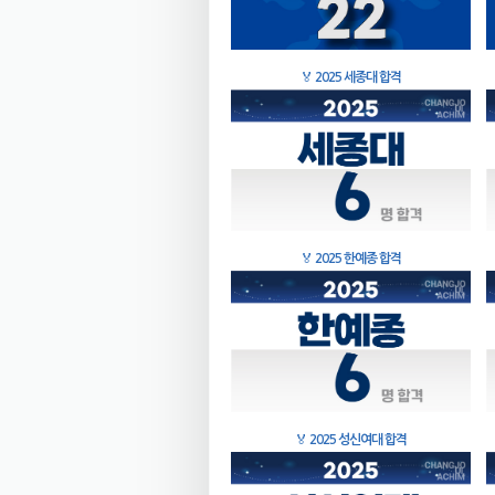
🏅
2025 세종대 합격
🏅
2025 한예종 합격
🏅
2025 성신여대 합격