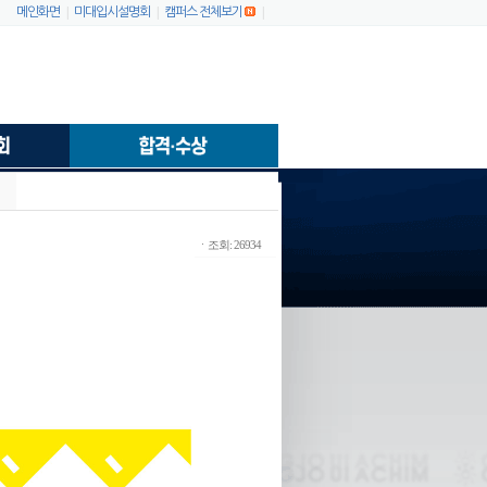
|
|
|
메인화면
미대입시설명회
캠퍼스 전체보기
ㆍ조회: 26934