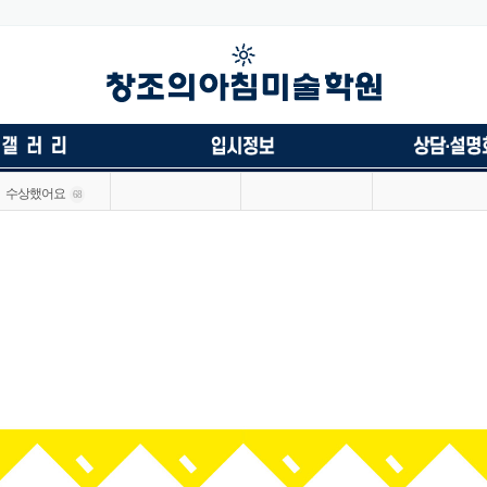
수상했어요
68