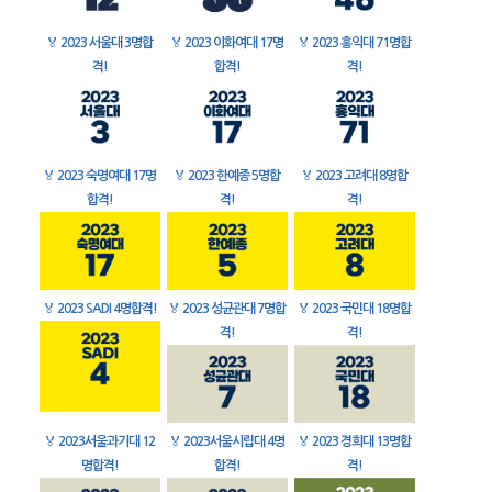
🏅
2023 서울대 3명합
🏅
2023 이화여대 17명
🏅
2023 홍익대 71명합
격!
합격!
격!
🏅
2023 숙명여대 17명
🏅
2023 한예종 5명합
🏅
2023 고려대 8명합
합격!
격!
격!
🏅
2023 SADI 4명합격!
🏅
2023 성균관대 7명합
🏅
2023 국민대 18명합
격!
격!
🏅
2023서울과기대 12
🏅
2023서울시립대 4명
🏅
2023 경희대 13명합
명합격!
합격!
격!