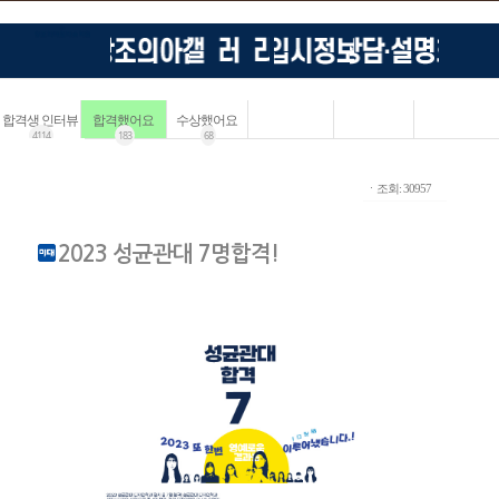
합격생 인터뷰
합격했어요
수상했어요
4114
183
68
ㆍ조회: 30957
2023 성균관대 7명합격!