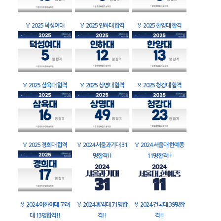
🏅
2025 덕성여대
🏅
2025 인하대 합격
🏅
2025 한양대 합격
🏅
2025 삼육대 합격
🏅
2025 상명대 합격
🏅
2025 청강대 합격
🏅
2025 경희대 합격
🏅
2024 서울과기대 31
🏅
2024 서울대 한예종
명합격!!
11명합격!!
🏅
2024 이화여대 고려
🏅
2024 홍익대 71명합
🏅
2024 건국대 39명합
대 13명합격!!
격!!
격!!