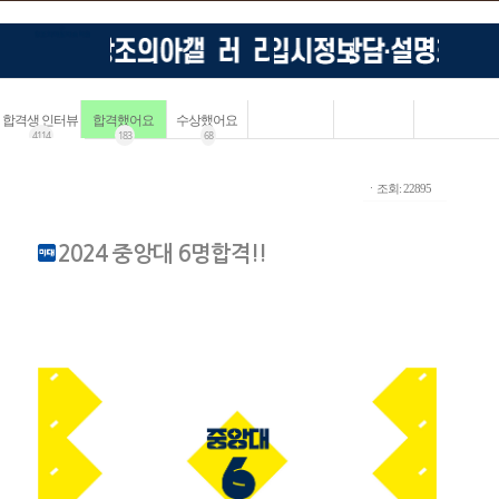
합격생 인터뷰
합격했어요
수상했어요
4114
183
68
ㆍ조회: 22895
2024 중앙대 6명합격!!