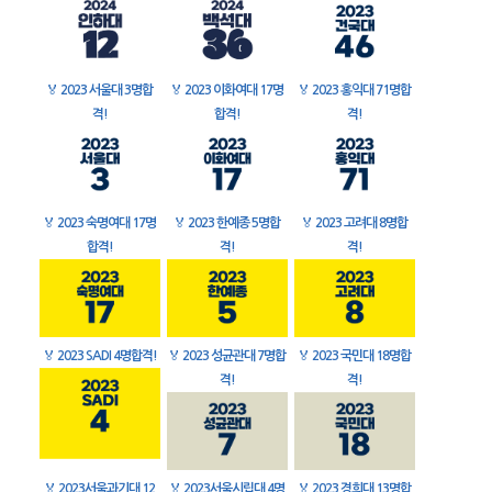
🏅
2023 서울대 3명합
🏅
2023 이화여대 17명
🏅
2023 홍익대 71명합
격!
합격!
격!
🏅
2023 숙명여대 17명
🏅
2023 한예종 5명합
🏅
2023 고려대 8명합
합격!
격!
격!
🏅
2023 SADI 4명합격!
🏅
2023 성균관대 7명합
🏅
2023 국민대 18명합
격!
격!
🏅
2023서울과기대 12
🏅
2023서울시립대 4명
🏅
2023 경희대 13명합