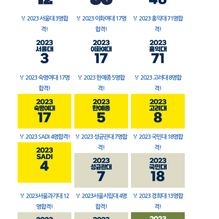
🏅
2023 서울대 3명합
🏅
2023 이화여대 17명
🏅
2023 홍익대 71명합
격!
합격!
격!
🏅
2023 숙명여대 17명
🏅
2023 한예종 5명합
🏅
2023 고려대 8명합
합격!
격!
격!
🏅
2023 SADI 4명합격!
🏅
2023 성균관대 7명합
🏅
2023 국민대 18명합
격!
격!
🏅
2023서울과기대 12
🏅
2023서울시립대 4명
🏅
2023 경희대 13명합
명합격!
합격!
격!