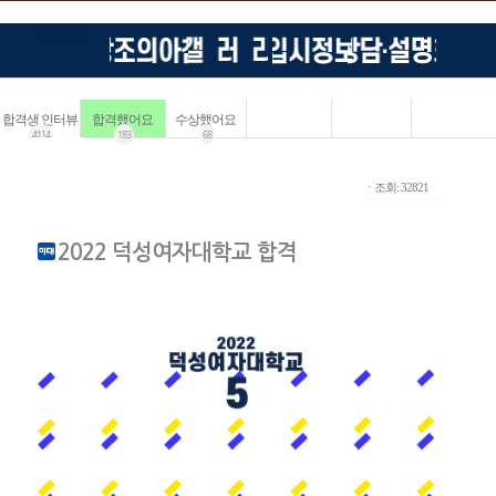
합격생 인터뷰
합격했어요
수상했어요
4114
183
68
ㆍ조회: 32821
2022 덕성여자대학교 합격