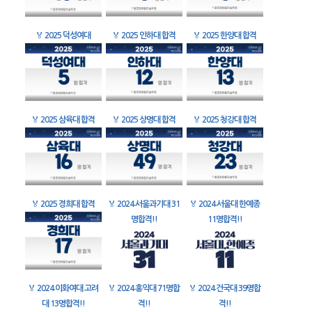
🏅
2025 덕성여대
🏅
2025 인하대 합격
🏅
2025 한양대 합격
🏅
2025 삼육대 합격
🏅
2025 상명대 합격
🏅
2025 청강대 합격
🏅
2025 경희대 합격
🏅
2024 서울과기대 31
🏅
2024 서울대 한예종
명합격!!
11명합격!!
🏅
2024 이화여대 고려
🏅
2024 홍익대 71명합
🏅
2024 건국대 39명합
대 13명합격!!
격!!
격!!