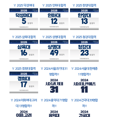
🏅
2025 덕성여대
🏅
2025 인하대 합격
🏅
2025 한양대 합격
🏅
2025 삼육대 합격
🏅
2025 상명대 합격
🏅
2025 청강대 합격
🏅
2025 경희대 합격
🏅
2024 서울과기대 31
🏅
2024 서울대 한예종
명합격!!
11명합격!!
🏅
2024 이화여대 고려
🏅
2024 홍익대 71명합
🏅
2024 건국대 39명합
대 13명합격!!
격!!
격!!