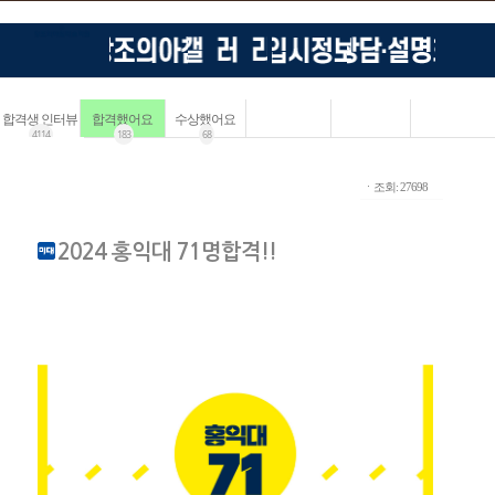
합격생 인터뷰
합격했어요
수상했어요
4114
183
68
ㆍ조회: 27698
2024 홍익대 71명합격!!