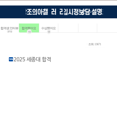
합격생 인터뷰
합격했어요
수상했어요
4114
183
68
ㆍ조회: 13671
2025 세종대 합격