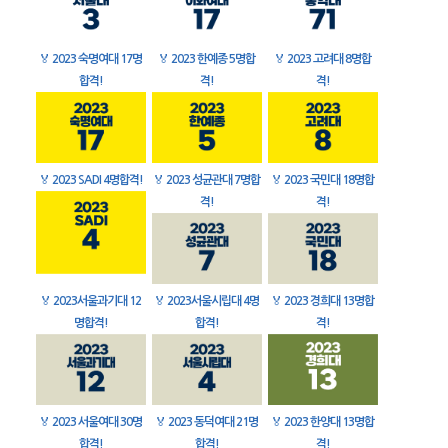
🏅
2023 숙명여대 17명
🏅
2023 한예종 5명합
🏅
2023 고려대 8명합
합격!
격!
격!
🏅
2023 SADI 4명합격!
🏅
2023 성균관대 7명합
🏅
2023 국민대 18명합
격!
격!
🏅
2023서울과기대 12
🏅
2023서울시립대 4명
🏅
2023 경희대 13명합
명합격!
합격!
격!
🏅
2023 서울여대 30명
🏅
2023 동덕여대 21명
🏅
2023 한양대 13명합
합격!
합격!
격!