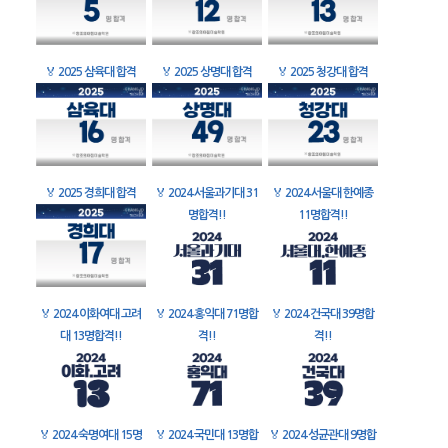
🏅
2025 삼육대 합격
🏅
2025 상명대 합격
🏅
2025 청강대 합격
🏅
2025 경희대 합격
🏅
2024 서울과기대 31
🏅
2024 서울대 한예종
명합격!!
11명합격!!
🏅
2024 이화여대 고려
🏅
2024 홍익대 71명합
🏅
2024 건국대 39명합
대 13명합격!!
격!!
격!!
🏅
2024 숙명여대 15명
🏅
2024 국민대 13명합
🏅
2024 성균관대 9명합