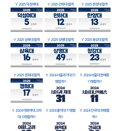
🏅
2025 덕성여대
🏅
2025 인하대 합격
🏅
2025 한양대 합격
🏅
2025 삼육대 합격
🏅
2025 상명대 합격
🏅
2025 청강대 합격
🏅
2025 경희대 합격
🏅
2024 서울과기대 31
🏅
2024 서울대 한예종
명합격!!
11명합격!!
🏅
2024 이화여대 고려
🏅
2024 홍익대 71명합
🏅
2024 건국대 39명합
대 13명합격!!
격!!
격!!