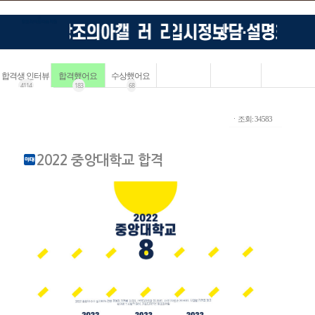
합격생 인터뷰
합격했어요
수상했어요
4114
183
68
ㆍ조회: 34583
2022 중앙대학교 합격