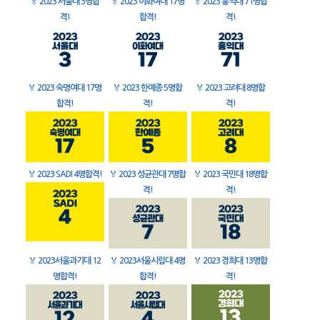
🏅
2023 서울대 3명합
🏅
2023 이화여대 17명
🏅
2023 홍익대 71명합
격!
합격!
격!
🏅
2023 숙명여대 17명
🏅
2023 한예종 5명합
🏅
2023 고려대 8명합
합격!
격!
격!
🏅
2023 SADI 4명합격!
🏅
2023 성균관대 7명합
🏅
2023 국민대 18명합
격!
격!
🏅
2023서울과기대 12
🏅
2023서울시립대 4명
🏅
2023 경희대 13명합
명합격!
합격!
격!