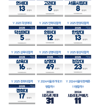
🏅
2025 덕성여대
🏅
2025 인하대 합격
🏅
2025 한양대 합격
🏅
2025 삼육대 합격
🏅
2025 상명대 합격
🏅
2025 청강대 합격
🏅
2025 경희대 합격
🏅
2024 서울과기대 31
🏅
2024 서울대 한예종
명합격!!
11명합격!!