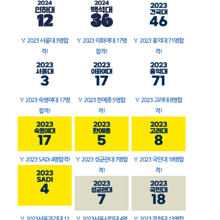
🏅
2023 서울대 3명합
🏅
2023 이화여대 17명
🏅
2023 홍익대 71명합
격!
합격!
격!
🏅
2023 숙명여대 17명
🏅
2023 한예종 5명합
🏅
2023 고려대 8명합
합격!
격!
격!
🏅
2023 SADI 4명합격!
🏅
2023 성균관대 7명합
🏅
2023 국민대 18명합
격!
격!
🏅
2023서울과기대 12
🏅
2023서울시립대 4명
🏅
2023 경희대 13명합