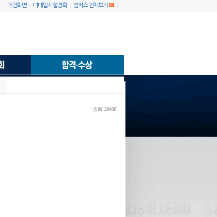
|
|
|
메인화면
미대입시설명회
캠퍼스 전체보기
ㆍ조회: 29458