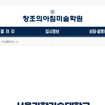
수상했어요
68