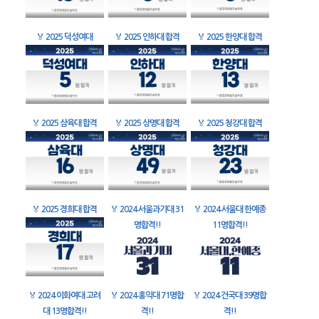
🏅
2025 덕성여대
🏅
2025 인하대 합격
🏅
2025 한양대 합격
🏅
2025 삼육대 합격
🏅
2025 상명대 합격
🏅
2025 청강대 합격
🏅
2025 경희대 합격
🏅
2024 서울과기대 31
🏅
2024 서울대 한예종
명합격!!
11명합격!!
🏅
2024 이화여대 고려
🏅
2024 홍익대 71명합
🏅
2024 건국대 39명합
대 13명합격!!
격!!
격!!