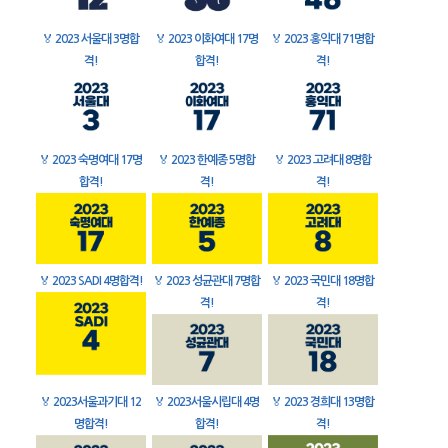
🏅
2023 서울대 3명합
🏅
2023 이화여대 17명
🏅
2023 홍익대 71명합
격!
합격!
격!
🏅
2023 숙명여대 17명
🏅
2023 한예종 5명합
🏅
2023 고려대 8명합
합격!
격!
격!
🏅
2023 SADI 4명합격!
🏅
2023 성균관대 7명합
🏅
2023 국민대 18명합
격!
격!
🏅
2023서울과기대 12
🏅
2023서울시립대 4명
🏅
2023 경희대 13명합
명합격!
합격!
격!