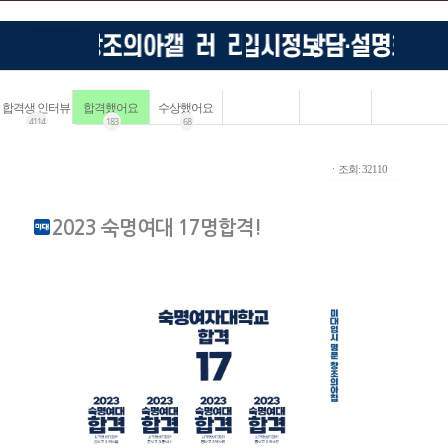
합격생 인터뷰
합격했어요
수상했어요
4114
183
68
ㆍ조회: 32110
2023 숙명여대 17명합격!