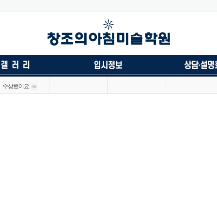
수상했어요
68