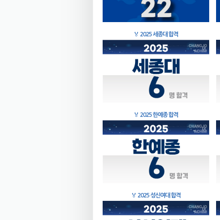
🏅
2025 세종대 합격
🏅
2025 한예종 합격
🏅
2025 성신여대 합격