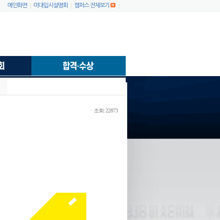
|
|
|
메인화면
미대입시설명회
캠퍼스 전체보기
ㆍ조회: 22873