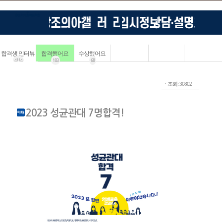
합격생 인터뷰
합격했어요
수상했어요
4114
183
68
ㆍ조회: 30802
2023 성균관대 7명합격!