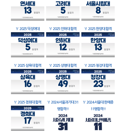
🏅
2025 덕성여대
🏅
2025 인하대 합격
🏅
2025 한양대 합격
🏅
2025 삼육대 합격
🏅
2025 상명대 합격
🏅
2025 청강대 합격
🏅
2025 경희대 합격
🏅
2024 서울과기대 31
🏅
2024 서울대 한예종
명합격!!
11명합격!!