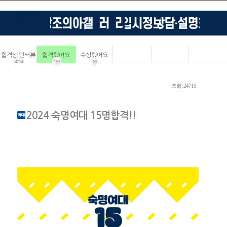
합격생 인터뷰
합격했어요
수상했어요
4114
183
68
ㆍ조회: 24715
2024 숙명여대 15명합격!!