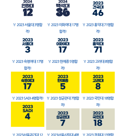
🏅
2023 서울대 3명합
🏅
2023 이화여대 17명
🏅
2023 홍익대 71명합
격!
합격!
격!
🏅
2023 숙명여대 17명
🏅
2023 한예종 5명합
🏅
2023 고려대 8명합
합격!
격!
격!
🏅
2023 SADI 4명합격!
🏅
2023 성균관대 7명합
🏅
2023 국민대 18명합
격!
격!
🏅
2023서울과기대 12
🏅
2023서울시립대 4명
🏅
2023 경희대 13명합