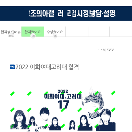
합격생 인터뷰
합격했어요
수상했어요
4114
183
68
ㆍ조회: 33835
2022 이화여대고려대 합격