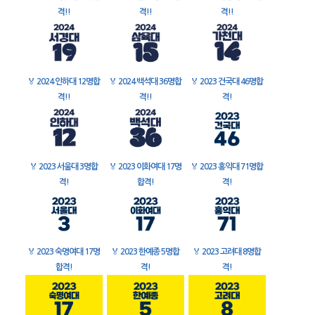
격!!
격!!
격!!
🏅
2024 인하대 12명합
🏅
2024 백석대 36명합
🏅
2023 건국대 46명합
격!!
격!!
격!
🏅
2023 서울대 3명합
🏅
2023 이화여대 17명
🏅
2023 홍익대 71명합
격!
합격!
격!
🏅
2023 숙명여대 17명
🏅
2023 한예종 5명합
🏅
2023 고려대 8명합
합격!
격!
격!