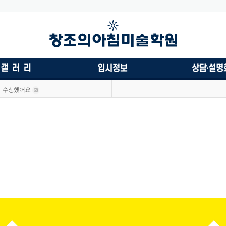
수상했어요
68