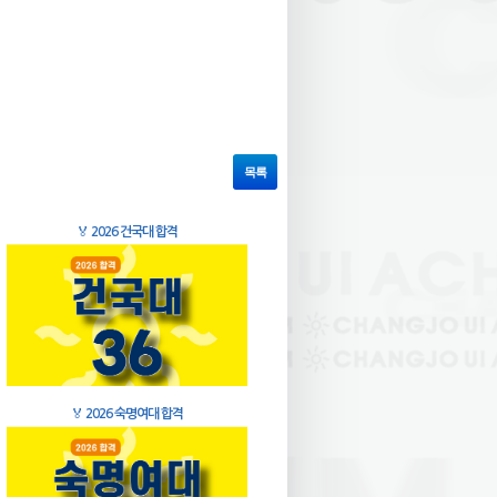
목록
🏅
2026 건국대 합격
🏅
2026 숙명여대 합격