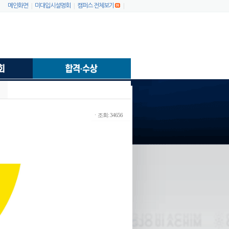
|
|
|
메인화면
미대입시설명회
캠퍼스 전체보기
ㆍ조회: 34656