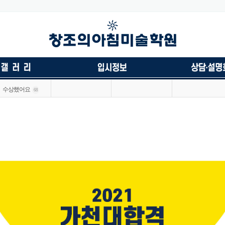
수상했어요
68