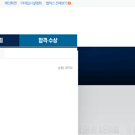
|
|
|
메인화면
미대입시설명회
캠퍼스 전체보기
ㆍ조회: 29754