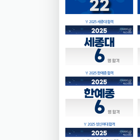
🏅
2025 세종대 합격
🏅
2025 한예종 합격
🏅
2025 성신여대 합격