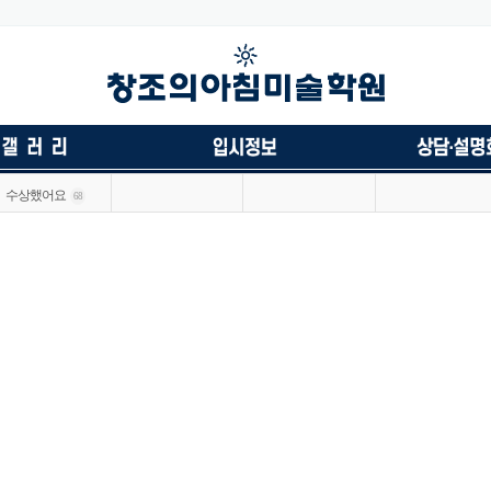
수상했어요
68