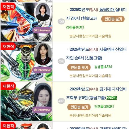
재현작
2026학년도
동덕여대
실내디
(정시)
ㆍ
자 김0서 (한솔고3)
4098
경쟁률 9.00:1
🎤 Interview
분당서현창조의아침
미술학원
재현작
2026학년도
서울여대
산업디
(정시)
ㆍ
자인 손0서 (신봉고졸)
4097
경쟁률 4.53:1
🎤 Interview
분당서현창조의아침
미술학원
재현작
2026학년도
경기대
디자인비
(수시)
ㆍ
즈학부 유0현 (광남고졸)
2관왕!
4096
경쟁률 30.09:1
🎤 Interview
분당서현창조의아침
미술학원
재현작
2026학년도
가천대
산업디자
(수시)
ㆍ