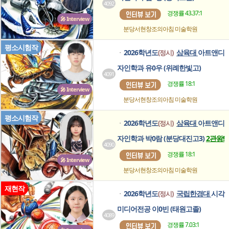
4092
경쟁률 43.37:1
🎤 Interview
분당서현창조의아침
미술학원
평소시험작
2026학년도
삼육대
아트앤디
(정시)
ㆍ
자인학과 유0우 (위례한빛고)
4091
경쟁률 18:1
🎤 Interview
분당서현창조의아침
미술학원
평소시험작
2026학년도
삼육대
아트앤디
(정시)
ㆍ
자인학과 박0람 (분당대진고3)
2관왕!
4090
경쟁률 18:1
🎤 Interview
분당서현창조의아침
미술학원
재현작
2026학년도
국립한경대
시각
(정시)
ㆍ
미디어전공 이0빈 (태원고졸)
4089
경쟁률 7.03:1