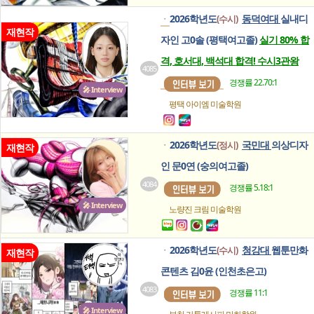
2026학년도
동덕여대
실내디
(수시)
ㆍ
재현작
자인 고0솔 (평택여고졸)
실기 80% 합
격, 호서대, 백석대 합격! 수시3관왕
4085
경쟁률 22.70:1
🎤 Interview
평택 아이엠
미술학원
2026학년도
국민대
의상디자
(정시)
ㆍ
재현작
인 문0연 (숭의여고졸)
4084
경쟁률 5.18:1
🎤 Interview
노량진 크림
미술학원
2026학년도
청강대
웹툰만화
(수시)
ㆍ
재현작
콘텐츠 김0윤 (인천초은고)
4083
경쟁률 11:1
🎤 Interview