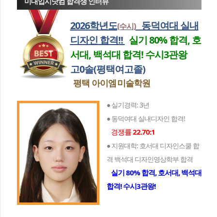
미대입시닷컴 합격생 인터뷰
2026학년도
동덕여대 실내
(수시)
디자인 합격!!
실기 80% 합격, 호
서대, 백석대 합격! 수시3관왕
고0솔(평택여고졸)
평택 아이엠
미술학원
● 실기경력: 3년
● 동덕여대 실내디자인 합격!
경쟁률
22.70:1
● 지원대학: 호서대 디자인스쿨 합
격 백석대 디자인영상학부 합격
실기 80% 합격, 호서대, 백석대
합격! 수시3관왕!