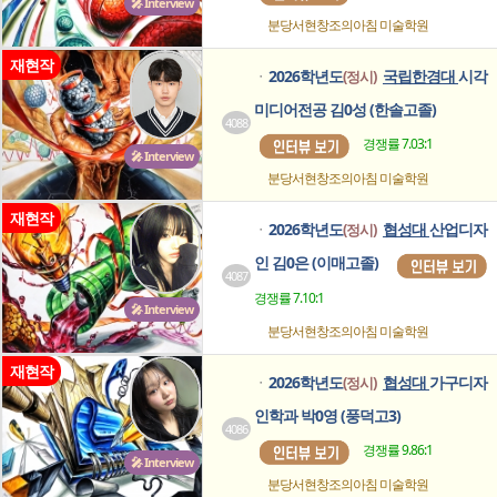
🎤 Interview
분당서현창조의아침
미술학원
재현작
2026학년도
국립한경대
시각
(정시)
ㆍ
미디어전공 김0성 (한솔고졸)
4088
경쟁률 7.03:1
🎤 Interview
분당서현창조의아침
미술학원
재현작
2026학년도
협성대
산업디자
(정시)
ㆍ
인 김0은 (이매고졸)
4087
경쟁률 7.10:1
🎤 Interview
분당서현창조의아침
미술학원
재현작
2026학년도
협성대
가구디자
(정시)
ㆍ
인학과 박0영 (풍덕고3)
4086
경쟁률 9.86:1
🎤 Interview
분당서현창조의아침
미술학원