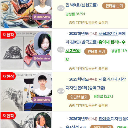
인 박0호 (신현고졸)
4056
경쟁률 38.39:1
🎤 Interview
중랑 디자인일공공
미술학원
2025학년도
서울과기대
도예
(수시)
ㆍ
재현작
과 김0연 (발곡고졸)
홍익대 합격! - 수
4055
시 2관왕!
경쟁률 11.9
🎤 Interview
3:1
중랑 디자인일공공
미술학원
재현작
2025학년도
서울과기대
시각
(수시)
ㆍ
디자인 윤0희 (송곡고졸)
4054
경쟁률 15.27:1
🎤 Interview
중랑 디자인일공공
미술학원
재현작
2026학년도
한예종
디자인 원
(수시)
ㆍ
우 (심석고3)
경쟁률