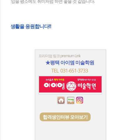
잉을 평소에도 취미처럼 하면 좋을 것 같습니다.
미대
프리미엄 링크 premium Link
★평택 아이엠 미술학원
TEL 031-651-3733
합격생인터뷰 모아보기