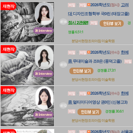
2026학년도
고려
(정시)
ㆍ
재현작
대
디자인조형학부 국0린 (태장고졸)
4114
정시 2관왕!!
경
🎤 Interview
쟁률 6.51:1
분당서현창조의아침
미술학원
재현작
2026학년도
한예
(수시)
ㆍ
종
무대미술과 조0은 (풍덕고졸)
4113
경쟁률 27.3:1
🎤 Interview
분당서현창조의아침
미술학원
재현작
2026학년도
한예
(수시)
ㆍ
종
멀티미디어영상 권0민 (신봉고3)
4112
경쟁률 30.6:1
🎤 Interview
분당서현창조의아침
미술학원
2026학년도
서울과
(정시)
ㆍ