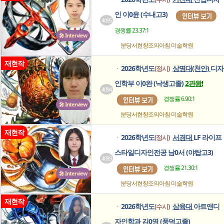
인 이0윤 (수내고3)
4095
경쟁률 23.37:1
🎤 Interview
분당서현창조의아침
미술학원
재현작
2026학년도
상명대(천안)
디자
(정시)
ㆍ
인학부 이0완 (낙생고졸)
2관왕!
4094
경쟁률 6.90:1
🎤 Interview
분당서현창조의아침
미술학원
재현작
2026학년도
서경대
LF 라이프
(정시)
ㆍ
스타일디자인전공 남0서 (야탑고3)
4093
경쟁률 21.30:1
🎤 Interview
분당서현창조의아침
미술학원
재현작
2026학년도
삼육대
아트앤디
(수시)
ㆍ
자인학과 김0영 (풍덕고졸)