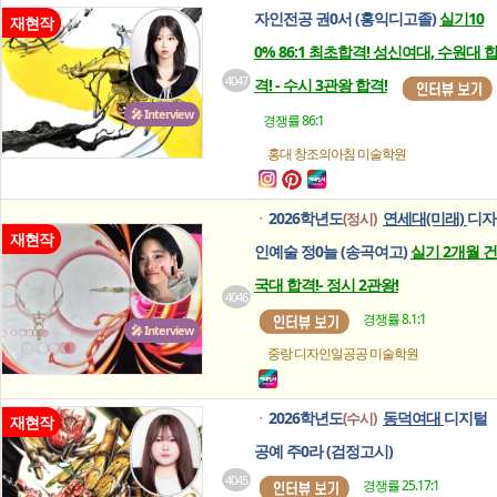
자인전공 권0서 (홍익디고졸)
실기10
재현작
0% 86:1 최초합격! 성신여대, 수원대 
4047
격! - 수시 3관왕 합격!
🎤 Interview
경쟁률 86:1
홍대 창조의아침
미술학원
2026학년도
연세대(미래)
디자
(정시)
ㆍ
재현작
인예술 정0늘 (송곡여고)
실기 2개월 건
국대 합격!- 정시 2관왕!
4046
경쟁률 8.1:1
🎤 Interview
중랑 디자인일공공
미술학원
2026학년도
동덕여대
디지털
(수시)
ㆍ
재현작
공예 주0라 (검정고시)
4045
경쟁률 25.17:1