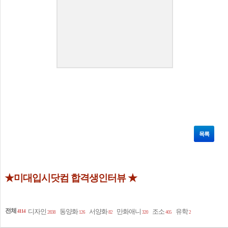
목록
★미대입시닷컴 합격생인터뷰 ★
전체
디자인
동양화
서양화
만화애니
조소
유학
4114
2838
126
82
320
405
2