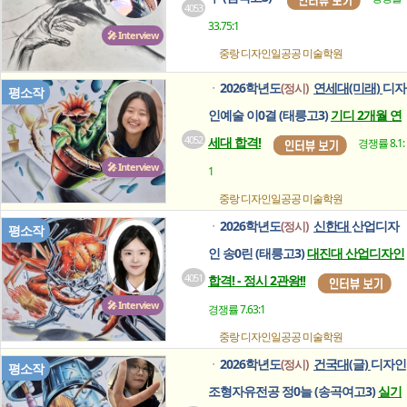
4053
33.75:1
🎤 Interview
중랑 디자인일공공
미술학원
2026학년도
연세대(미래)
디자
(정시)
ㆍ
평소작
인예술 이0결 (태릉고3)
기디 2개월 연
4052
세대 합격!
경쟁률 8.1:
🎤 Interview
1
중랑 디자인일공공
미술학원
2026학년도
신한대
산업디자
(정시)
ㆍ
평소작
인 송0린 (태릉고3)
대진대 산업디자인
4051
합격! - 정시 2관왕!!
🎤 Interview
경쟁률 7.63:1
중랑 디자인일공공
미술학원
2026학년도
건국대(글)
디자인
(정시)
ㆍ
평소작
조형자유전공 정0늘 (송곡여고3)
실기