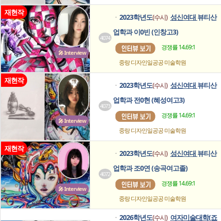
재현작
2023학년도
성신여대
뷰티산
(수시)
ㆍ
업학과 이0빈 (인창고3)
4074
경쟁률 14.69:1
🎤 Interview
중랑 디자인일공공
미술학원
재현작
2023학년도
성신여대
뷰티산
(수시)
ㆍ
업학과 전0현 (혜성여고3)
4073
경쟁률 14.69:1
🎤 Interview
중랑 디자인일공공
미술학원
재현작
2023학년도
성신여대
뷰티산
(수시)
ㆍ
업학과 조0연 (송곡여고졸)
4072
경쟁률 14.69:1
🎤 Interview
중랑 디자인일공공
미술학원
2026학년도
여자미술대학(죠
(수시)
ㆍ