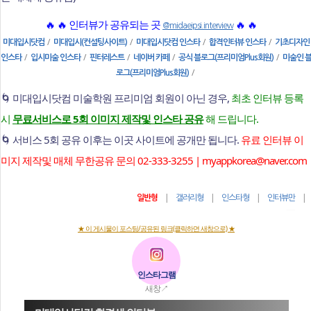
🔥 🔥 인터뷰가 공유되는 곳
🔥 🔥
@midaeipsi.interview
/
/
/
/
미대입시닷컴
미대입시(컨설팅사이트)
미대입시닷컴 인스타
합격인터뷰 인스타
기초디자인
/
/
/
/
/
인스타
입시미술 인스타
핀터레스트
네이버 카페
공식 블로그(프리미엄Plus회원)
미술인 
/
로그(프리미엄Plus회원)
🌀 미대입시닷컴 미술학원 프리미엄 회원이 아닌 경우,
최초 인터뷰 등록
시
무료서비스로 5회 이미지 제작및 인스타 공유
해 드립니다.
🌀 서비스 5회 공유 이후는 이곳 사이트에 공개만 됩니다.
유료 인터뷰 이
미지 제작및 매체 무한공유 문의 02-333-3255 | myappkorea@naver.com
|
|
|
일반형
갤러리형
인스타형
인터뷰만
★ 이 게시물이 포스팅/공유된 링크(클릭하면 새창으로) ★
인스타그램
새창↗