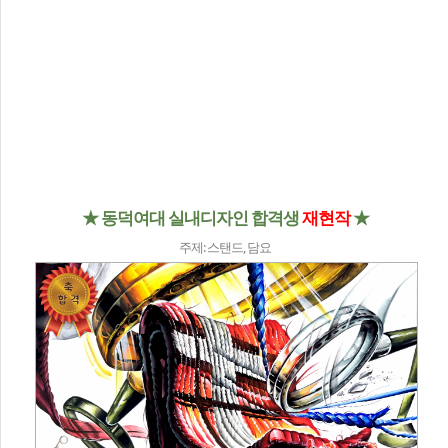
★ 동덕여대 실내디자인 합격생
재현작
★
주제: 스탠드, 담요