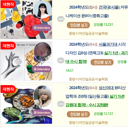
재현작
2024학년도
건국대(서울)
커뮤
(정시)
ㆍ
니케이션 윤0아 (중화고졸)
4068
경쟁률 13.23:1
🎤 Interview
중랑 디자인일공공
미술학원
2024학년도
서울과기대
시각
(수시)
ㆍ
재현작
디자인 김0성 (면목고3)
실기 1년 - 과
4067
대 수시 합격!
경쟁률
🎤 Interview
14.5:1
중랑 디자인일공공
미술학원
2024학년도
성신여대
뷰티산
(수시)
ㆍ
재현작
업학과 조0채 (일산동고졸)
실기 1년!
4066
강원대 합격! - 수시 2관왕!!
🎤 Interview
경쟁률 12.13:1
중랑 디자인일공공
미술학원