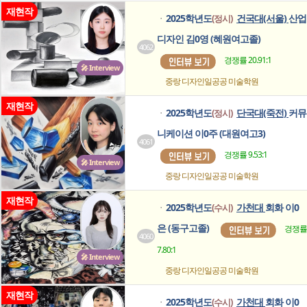
재현작
2025학년도
건국대(서울)
산업
(정시)
ㆍ
디자인 김0영 (혜원여고졸)
4062
경쟁률 20.91:1
🎤 Interview
중랑 디자인일공공
미술학원
재현작
2025학년도
단국대(죽전)
커뮤
(정시)
ㆍ
니케이션 이0주 (대원여고3)
4061
경쟁률 9.53:1
🎤 Interview
중랑 디자인일공공
미술학원
재현작
2025학년도
가천대
회화 이0
(수시)
ㆍ
은 (동구고졸)
경쟁률
4060
7.80:1
🎤 Interview
중랑 디자인일공공
미술학원
재현작
2025학년도
가천대
회화 이0
(수시)
ㆍ