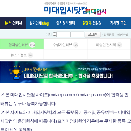
ㆍ회원등록
ㆍ비번분실
기억
합격생인터뷰
수상자인터뷰
미술인 전시회
4114
325
127
뉴스ㆍ정보
224
📌 본 미대입시닷컴 사이트(midaeipsi.com / midae-ipsi.com)에 합격생 인
터뷰는 누구나 등록가능합니다.
📌 본 사이트와 미대입시닷컴의 모든 플랫폼에 공개및 공유여부는 미대입
시닷컴의 운영원칙에 따릅니다.(프리미엄회원의 경우에는 무제한 등록, 
든 매체에 공유됨)