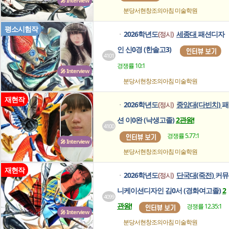
🎤 Interview
분당서현창조의아침
미술학원
평소시험작
2026학년도
세종대
패션디자
(정시)
ㆍ
인 신0경 (한솔고3)
4101
경쟁률 10:1
🎤 Interview
분당서현창조의아침
미술학원
재현작
2026학년도
중앙대(다빈치)
패
(정시)
ㆍ
션 이0완 (낙생고졸)
2관왕!
4100
경쟁률 5.77:1
🎤 Interview
분당서현창조의아침
미술학원
재현작
2026학년도
단국대(죽전)
커뮤
(정시)
ㆍ
니케이션디자인 김0서 (경화여고졸)
2
4099
관왕!
경쟁률 12.35:1
🎤 Interview
분당서현창조의아침
미술학원