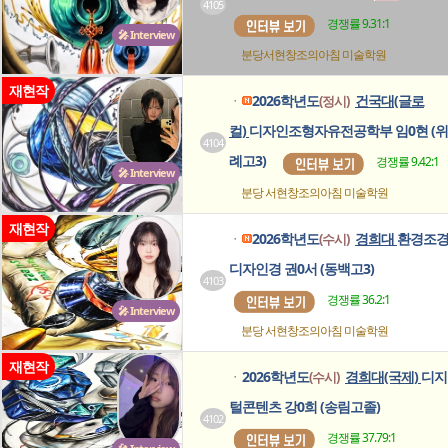
4105
경쟁률 9.31:1
🎤 Interview
분당서현창조의아침
미술학원
재현작
2026학년도
건국대(글로
(정시)
ㆍ
컬)
디자인조형자유전공학부 임0현 (위
4104
례고3)
경쟁률 9.42:1
🎤 Interview
분당 서현창조의아침
미술학원
재현작
2026학년도
경희대
환경조
(수시)
ㆍ
디자인경 권0서 (동백고3)
4103
경쟁률 36.2:1
🎤 Interview
분당 서현창조의아침
미술학원
재현작
2026학년도
경희대(국제)
디지
(수시)
ㆍ
털콘텐츠 강0희 (송림고졸)
4102
경쟁률 37.79:1