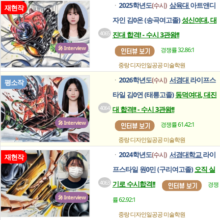
2025학년도
삼육대
아트앤디
(수시)
ㆍ
재현작
자인 김0온 (송곡여고졸)
성신여대, 대
4065
진대 합격! - 수시 3관왕!!
🎤 Interview
경쟁률 32.86:1
중랑 디자인일공공
미술학원
2026학년도
서경대
라이프스
(수시)
ㆍ
평소작
타일 김0연 (태릉고졸)
동덕여대, 대진
4064
대 합격!! - 수시 3관왕!!
🎤 Interview
경쟁률 61.42:1
중랑 디자인일공공
미술학원
2024학년도
서경대학교
라이
(수시)
ㆍ
재현작
프스타일 원0민 (구리여고졸)
오직 실
4063
기로 수시합격!!
경쟁
🎤 Interview
률 62.92:1
중랑 디자인일공공
미술학원