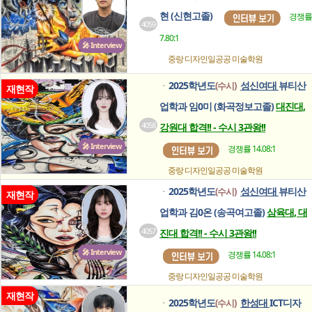
현 (신현고졸)
경쟁률
4059
7.80:1
🎤 Interview
중랑 디자인일공공
미술학원
2025학년도
성신여대
뷰티산
(수시)
ㆍ
재현작
업학과 임0미 (화곡정보고졸)
대진대,
4058
강원대 합격!! - 수시 3관왕!!
🎤 Interview
경쟁률 14.08:1
중랑 디자인일공공
미술학원
2025학년도
성신여대
뷰티산
(수시)
ㆍ
재현작
업학과 김0온 (송곡여고졸)
삼육대, 대
4057
진대 합격!! - 수시 3관왕!!
🎤 Interview
경쟁률 14.08:1
중랑 디자인일공공
미술학원
재현작
2025학년도
한성대
ICT디자
(수시)
ㆍ