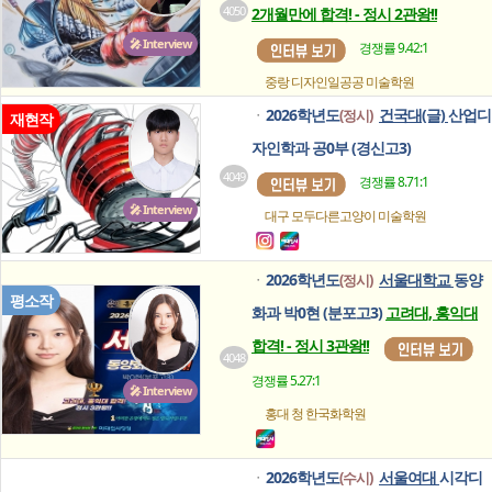
4050
2개월만에 합격! - 정시 2관왕!!
🎤 Interview
경쟁률 9.42:1
중랑 디자인일공공
미술학원
2026학년도
건국대(글)
산업디
(정시)
ㆍ
재현작
자인학과 공0부 (경신고3)
4049
경쟁률 8.71:1
🎤 Interview
대구 모두다른고양이
미술학원
2026학년도
서울대학교
동양
(정시)
ㆍ
평소작
화과 박0현 (분포고3)
고려대, 홍익대
합격! - 정시 3관왕!!
4048
경쟁률 5.27:1
🎤 Interview
홍대 청
한국화학원
2026학년도
서울여대
시각디
(수시)
ㆍ