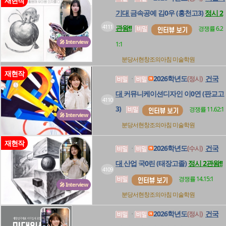
재현작
기대
금속공예 김0우 (홍천고3)
정시 2
4111
관왕!!
경쟁률 6.2
🎤 Interview
1:1
분당서현창조의아침
미술학원
재현작
2026학년도
건국
(정시)
ㆍ
대
커뮤니케이션디자인 이0연 (판교고
4110
3)
경쟁률 11.62:1
🎤 Interview
분당서현창조의아침
미술학원
재현작
2026학년도
건국
(수시)
ㆍ
대
산업 국0린 (태장고졸)
정시 2관왕!!
4109
경쟁률 14.15:1
🎤 Interview
분당서현창조의아침
미술학원
2026학년도
건국
(정시)
ㆍ