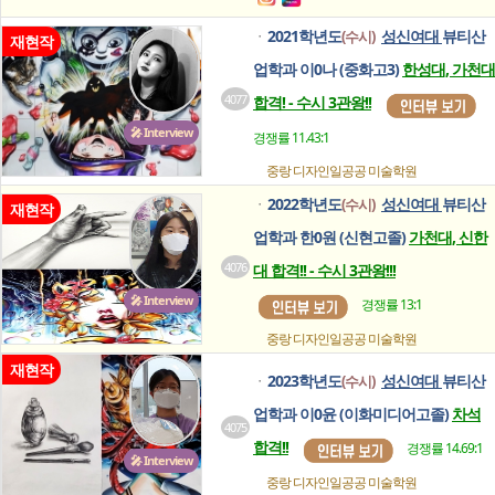
2021학년도
성신여대
뷰티산
(수시)
ㆍ
재현작
업학과 이0나 (중화고3)
한성대, 가천대
4077
합격! - 수시 3관왕!!
🎤 Interview
경쟁률 11.43:1
중랑 디자인일공공
미술학원
2022학년도
성신여대
뷰티산
(수시)
ㆍ
재현작
업학과 한0원 (신현고졸)
가천대, 신한
4076
대 합격!! - 수시 3관왕!!!
🎤 Interview
경쟁률 13:1
중랑 디자인일공공
미술학원
재현작
2023학년도
성신여대
뷰티산
(수시)
ㆍ
업학과 이0윤 (이화미디어고졸)
차석
4075
합격!!
경쟁률 14.69:1
🎤 Interview
중랑 디자인일공공
미술학원