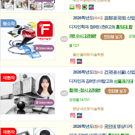
부천 카툰레시피
만화학원
2026학년도
경희대(국제)
산업
(수시)
ㆍ
평소작
디자인학과 정0린 (천0고3)
홍익대 합
격!! 수시 2관왕!!
경쟁
4082
률 12:1
🎤 Interview
울산 플라워
미술학원
2026학년도
건국대(서울)
산업
(정시)
ㆍ
재현작
디자인과 김0연 (야탑고3)
서울과기대
합격! -정시 2관왕!!
4081
경쟁률 14.15:1
🎤 Interview
분당 네오캣
미술학원
2026학년도
국민대
영상디자
(정시)
ㆍ
재현작