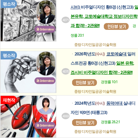
평소작
시비)
비주얼디자인 황0경 (신현고3)
본유학, 교토예술대학교 정보디자인학
4071
과 합격! - 2관왕!!
경
🎤 Interview
쟁률 20:1
중랑 디자인일공공
미술학원
2026학년도
쿄토예술대
일러
(수시)
ㆍ
평소작
스트전공 황0경 (신현고3)
일본 유학,
4070
죠시비 비주얼디자인 합격! - 2관왕!!
🎤 Interview
경쟁률 10:1
중랑 디자인일공공
미술학원
재현작
2024학년도
동덕여대
실내디
(수시)
ㆍ
자인 박0연 (태릉고3)
4069
경쟁률 28.2:1
🎤 Interview
중랑 디자인일공공
미술학원