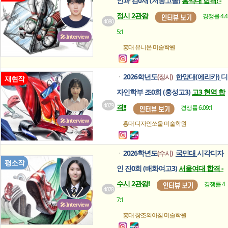
인과 김0재 (저동고졸)
홍익대 합격! -
정시 2관왕
경쟁률 4.4
4080
5:1
🎤 Interview
홍대 유니온
미술학원
2026학년도
한양대(에리카)
디
(정시)
ㆍ
재현작
자인학부 조0희 (홍성고3)
고3 현역 합
4079
격!!
경쟁률 6.09:1
🎤 Interview
홍대 디자인쏘울
미술학원
2026학년도
국민대
시각디자
(수시)
ㆍ
평소작
인 진0희 (배화여고3)
서울여대 합격 -
수시 2관왕!
경쟁률 4
4078
7:1
🎤 Interview
홍대 창조의아침
미술학원