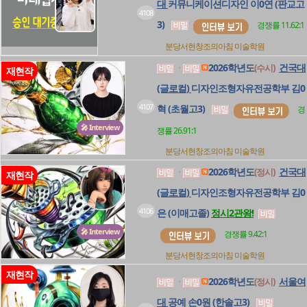
대
커뮤니케이션디자인 이0연 (판교고
4108
3)
경쟁률 11.62:1
분당서현창조의아침
미술학원
2026학년도
건국대
(수시)
ㆍ
재현작
(글로컬)
디자인조형자유전공학부 김0
4107
혁 (초월고3)
경
🎤 Interview
쟁률 26.91:1
분당서현창조의아침
미술학원
2026학년도
건국대
(정시)
ㆍ
재현작
(글로컬)
디자인조형자유전공학부 김0
4106
은 (이매고졸)
정시2관왕!
🎤 Interview
경쟁률 9.42:1
분당서현창조의아침
미술학원
재현작
2026학년도
서울여
(정시)
ㆍ
대
공예 손0원 (한솔고3)