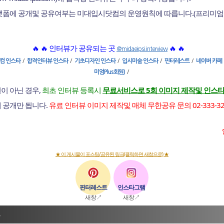
플랫폼에 공개및 공유여부는 미대입시닷컴의 운영원칙에 따릅니다.(프리미엄
🔥 🔥 인터뷰가 공유되는 곳
🔥 🔥
@midaeipsi.interview
/
/
/
/
/
컴 인스타
합격인터뷰 인스타
기초디자인 인스타
입시미술 인스타
핀터레스트
네이버 카페
/
미엄Plus회원)
이 아닌 경우,
최초 인터뷰 등록시
무료서비스로 5회 이미지 제작및 인스타
에 공개만 됩니다.
유료 인터뷰 이미지 제작및 매체 무한공유 문의 02-333-3255 |
★ 이 게시물이 포스팅/공유된 링크(클릭하면 새창으로) ★
핀터레스트
인스타그램
새창↗
새창↗