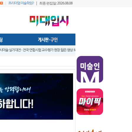
|
| 최종 편집일: 2026.08.08
프리미엄 미술학원?
입시미술 실기대전 - 전국 연합시험 교수평가 현장 짧은 영상 보기 - 순차적..
입시미술실기대전 [입시반, 예비반 주제 발표] -전국연합시험 미술교육협의회..
트
지구 연합시험1
프리미엄 회원 가이드1 - 포스팅 원고
022 미대정시배치표 백분위 미대수능 등급컷 다운로드 안내
 창아 예비반 전시회
- 미술학원,실기대회장, 작업실 등의 공간에서 효율적으로 사용가능하게..
앞 입시미술 실기대전 A+ 우수작 발표 - 홍대지구 입시미술학원연합회
앞 입시미술 실기대전 입시반 예비반 주제발표 - 홍대지구 입시미술학원연합..