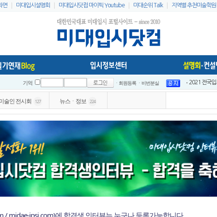
|
|
|
|
화면
미대입시설명회
미대입시닷컴 마이픽 Youtube
미대순위 Talk
지역별 추천미술학원
ㆍ회원등록
ㆍ비번분실
2021 전국
기억
2021 전국
미술인 전시회
뉴스ㆍ정보
127
224
인스타 리스
2023 홍대
미대입시닷컴 
미대배치표 2
2021 홍대
이지링팔레트 
2021 홍대
2021 홍대
om / midae-ipsi.com)에 합격생 인터뷰는 누구나 등록가능합니다.