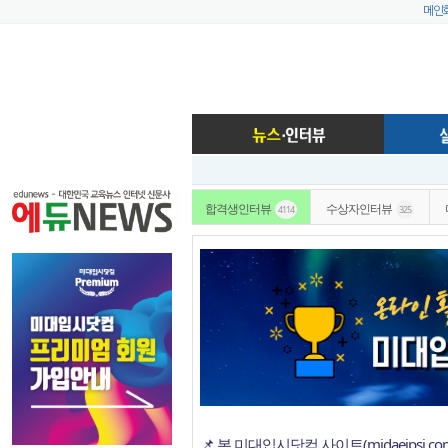
메인
합격생인터뷰
수상자인터뷰
4114
325
📌 본 미대입시닷컴 사이트(midaeipsi.c