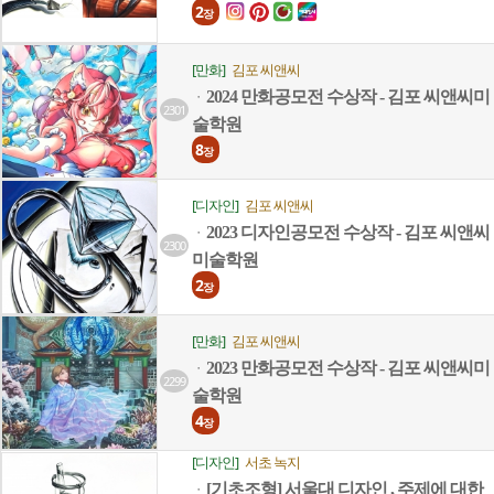
2
장
[만화]
김포 씨앤씨
2024 만화공모전 수상작 - 김포 씨앤씨미
ㆍ
2301
술학원
8
장
[디자인]
김포 씨앤씨
2023 디자인공모전 수상작 - 김포 씨앤씨
ㆍ
2300
미술학원
2
장
[만화]
김포 씨앤씨
2023 만화공모전 수상작 - 김포 씨앤씨미
ㆍ
2299
술학원
4
장
[디자인]
서초 녹지
[기초조형] 서울대 디자인 , 주제에 대한
ㆍ