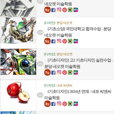
2255
네오캣 미술학원
5
장
[디자인]
분당 네오캣
[기초소양] 국민대학교 합격수업 - 분당
ㆍ
2254
네오캣 미술학원
5
장
[디자인]
분당 네오캣
[기초디자인] 고2 기초디자인 실전수업 -
ㆍ
2253
분당 네오캣 미술학원
7
장
[디자인]
내포 씨앤씨
[기초디자인] 2024년 연재 - 내포 씨앤씨
ㆍ
2252
미술학원
3
장