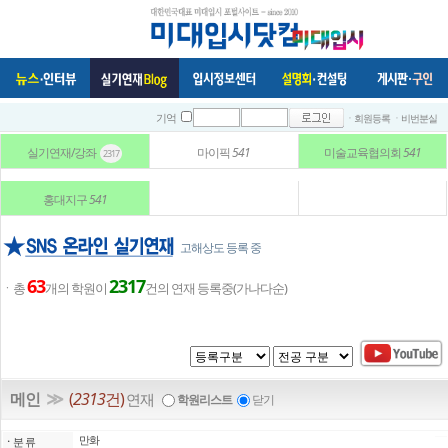
ㆍ회원등록
ㆍ비번분실
기억
실기연재/강좌
마이픽
541
미술교육협의회
541
2317
홍대지구
541
고해상도 등록 중
63
2317
ㆍ총
개의 학원이
건의 연재 등록중(가나다순)
≫
메인
(
2313
건)
연재
학원리스트
닫기
만화
ㆍ
분 류