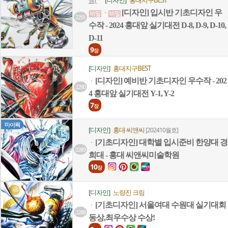
[디자인]
홍대지구BEST
행)
[디자인] 입시반 기초디자인 우
ㆍ
2291
수작 - 2024 홍대앞 실기대전 D-8, D-9, D-10,
D-11
9
장
[디자인]
홍대지구BEST
[디자인] 예비반 기초디자인 우수작 - 202
ㆍ
2290
4 홍대앞 실기대전 Y-1, Y-2
7
장
마이픽
[디자인]
홍대 씨앤씨
[202410월호]
[기초디자인] 대학별 입시준비 한양대 경
ㆍ
2289
희대 - 홍대 씨앤씨미술학원
10
장
[디자인]
노량진 크림
[기초디자인] 서울여대 수원대 실기대회
ㆍ
2288
동상,최우수상 수상!