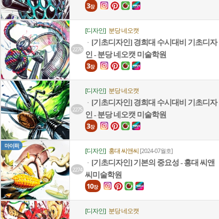
3
장
[디자인]
분당 네오캣
[기초디자인] 경희대 수시대비 기초디자
ㆍ
2276
인 - 분당 네오캣 미술학원
3
장
[디자인]
분당 네오캣
[기초디자인] 경희대 수시대비 기초디자
ㆍ
2275
인 - 분당 네오캣 미술학원
3
장
마이픽
[디자인]
홍대 씨앤씨
[2024-07월호]
[기초디자인] 기본의 중요성 - 홍대 씨앤
ㆍ
2274
씨미술학원
10
장
[디자인]
분당 네오캣