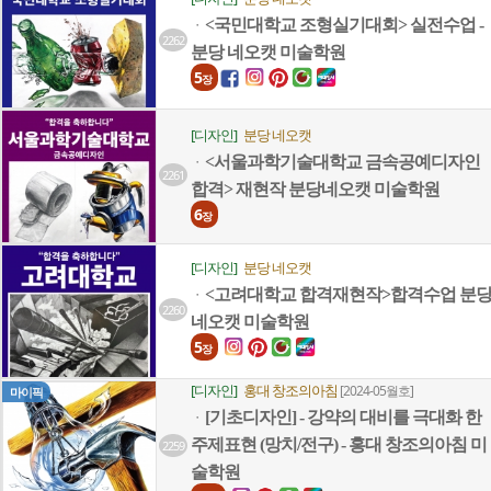
<국민대학교 조형실기대회> 실전수업 -
ㆍ
2262
분당 네오캣 미술학원
5
장
[디자인]
분당 네오캣
<서울과학기술대학교 금속공예디자인
ㆍ
2261
합격> 재현작 분당네오캣 미술학원
6
장
[디자인]
분당 네오캣
<고려대학교 합격재현작>합격수업 분
ㆍ
2260
네오캣 미술학원
5
장
[디자인]
홍대 창조의아침
[2024-05월호]
마이픽
[기초디자인] - 강약의 대비를 극대화 한
ㆍ
주제표현 (망치/전구) - 홍대 창조의아침 미
2259
술학원