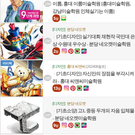
이룸, 홍대 이룸미술학원 [홍대미술학원,
2284
강남미술학원 인체실기는 이룸]
5
장
[디자인]
분당 네오캣
[기초디자인] 실기대회 재현작 국민대 은
ㆍ
2283
상 수원대 우수상 - 분당 네오캣미술학원
2
장
마이픽
[디자인]
홍대 씨앤씨
[202408월호]
[기초디자인] 자신만의 장점을 부각시켜
ㆍ
2282
라 - 홍대 씨앤씨미술학원
13
장
[디자인]
분당 네오캣
[기초소양] 고1, 중등 두개의 자음 입체물
ㆍ
2281
- 분당 네오캣미술학원
9
장