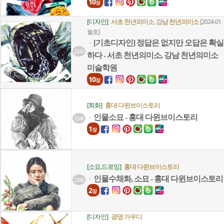
10
장
[디자인]
서초 천년의미소
강남 천년의미소
,
[2024-01
월호]
[기초디자인] 정답은 없지만 오답은 확실
ㆍ
2247
하다 - 서초 천년의미소, 강남 천년의미소
미술학원
10
장
[회화]
홍대 다윈브이스토리
인물소묘 - 홍대 다윈브이스토리
ㆍ
2246
1
장
[소묘.드로잉]
홍대 다윈브이스토리
인물수채화, 소묘 - 홍대 다윈브이스토리
ㆍ
2245
2
장
[디자인]
광명 가우디