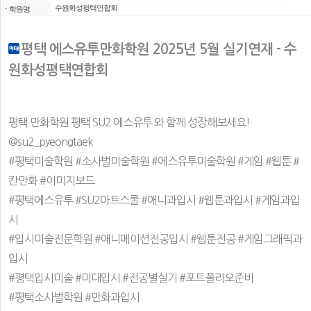
수원화성평택연합회
ㆍ
학원명
평택 에스유투만화학원 2025년 5월 실기연재 - 수
원화성평택연합회
평택 만화학원 평택 SU2 에스유투 와 함께 성장해보세요!
@su2_pyeongtaek
#평택미술학원 #소사벌미술학원 #에스유투미술학원 #게임 #웹툰 #
칸만화 #이미지보드
#평택에스유투 #SU2아트스쿨 #애니과입시 #웹툰과입시 #게임과입
시
#입시미술전문학원 #애니메이션전공입시 #웹툰전공 #게임그래픽과
입시
#평택입시미술 #미대입시 #전공별실기 #포트폴리오준비
#평택소사벌학원 #만화과입시