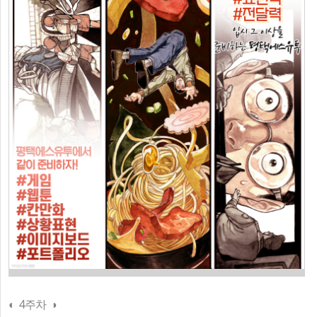
◐ 4주차 ◑