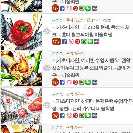
우디 미술학원
1
장
[디자인]
홍대 창조의아침
[2023-12월호]
[기초디자인] - 고2 12월 현재, 완성도 체
ㆍ
2240
크!! - 홍대 창조의아침 미술학원
17
장
[디자인]
관악 가우디
[기초디자인] 예비반 수업 시범작 - 관악
ㆍ
신림가우디 고등부 전임 박슬기t - 관악 가
2239
우디 미술학원
1
장
[디자인]
관악 가우디
[기초디자인] 상명대 문제은행 수업작 과
ㆍ
2238
정 - 정빈t - 관악 가우디 미술학원
4
장
[디자인]
관악 가우디