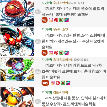
마이픽
[디자인]
홍대 씨앤씨
[202411월호]
[기초디자인] 수시 대비 평소작 및 합격
ㆍ
2305
작 공개 - 홍대 씨앤씨미술학원
9
장
[디자인]
부산 네오캣
[기초디자인] 입시반 평소작 - 조형에 대
ㆍ
한 이해와 개성있는 실기 - 부산 네오캣미
2304
술학원
7
장
[디자인]
홍대 창조의아침
[202410월호]
[기초디자인] 시계와 청포도로 ‘시간의
ㆍ
흐름’ 이렇게 표현해 보자! - 홍대 창조의아
2303
침 미술학원
10
장
[디자인]
김포 씨앤씨
2024 상명대 서울 동상 , 인하대 실기대회
ㆍ
2302
동상 수상작 - 김포 씨앤씨미술학원