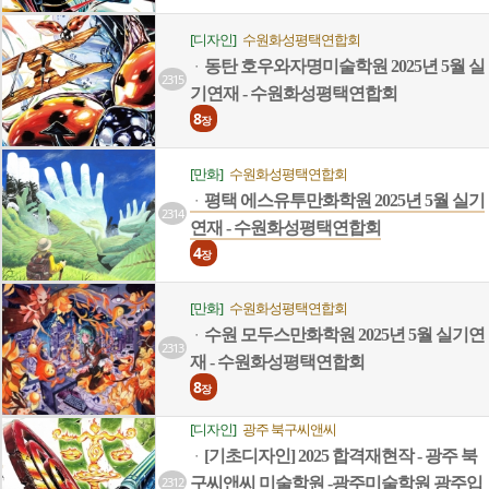
[디자인]
수원화성평택연합회
동탄 호우와자명미술학원 2025년 5월 실
ㆍ
2315
기연재 - 수원화성평택연합회
8
장
[만화]
수원화성평택연합회
평택 에스유투만화학원 2025년 5월 실기
ㆍ
2314
연재 - 수원화성평택연합회
4
장
[만화]
수원화성평택연합회
수원 모두스만화학원 2025년 5월 실기연
ㆍ
2313
재 - 수원화성평택연합회
8
장
[디자인]
광주 북구씨앤씨
[기초디자인] 2025 합격재현작 - 광주 북
ㆍ
2312
구씨앤씨 미술학원 -광주미술학원 광주입