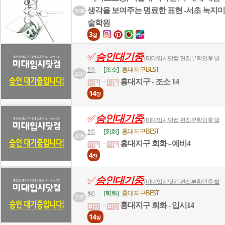
생각을 보여주는 명료한 표현 -서초 녹지미
2298
술학원
3
장
✅
승인대기중
(미대입시닷컴 편집부확인후 발
[조소]
홍대지구BEST
행)
2297
홍대지구 - 조소 14
ㆍ
14
장
✅
승인대기중
(미대입시닷컴 편집부확인후 발
[회화]
홍대지구BEST
행)
2296
홍대지구 회화 - 예비4
ㆍ
4
장
✅
승인대기중
(미대입시닷컴 편집부확인후 발
[회화]
홍대지구BEST
행)
2295
홍대지구 회화 - 입시14
ㆍ
14
장