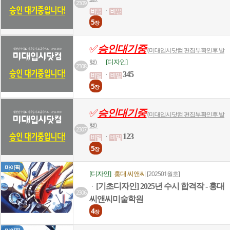
2309
ㆍ
5
장
✅
승인대기중
(미대입시닷컴 편집부확인후 발
[디자인]
행)
2308
345
ㆍ
5
장
✅
승인대기중
(미대입시닷컴 편집부확인후 발
행)
2307
123
ㆍ
5
장
마이픽
[디자인]
홍대 씨앤씨
[202501월호]
[기초디자인] 2025년 수시 합격작 - 홍대
ㆍ
2306
씨앤씨미술학원
4
장