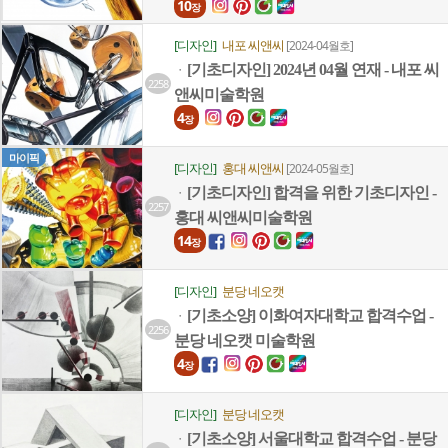
10
장
[디자인]
내포 씨앤씨
[2024-04월호]
[기초디자인] 2024년 04월 연재 - 내포 씨
ㆍ
2258
앤씨미술학원
4
장
마이픽
[디자인]
홍대 씨앤씨
[2024-05월호]
[기초디자인] 합격을 위한 기초디자인 -
ㆍ
2257
홍대 씨앤씨미술학원
14
장
[디자인]
분당 네오캣
[기초소양] 이화여자대학교 합격수업 -
ㆍ
2256
분당 네오캣 미술학원
4
장
[디자인]
분당 네오캣
[기초소양] 서울대학교 합격수업 - 분당
ㆍ