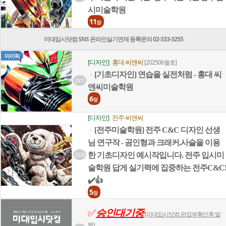
시미술학원
11
장
미대입시닷컴 SNS 온라인실기연재 등록문의 02-333-3255
마이픽
[디자인]
홍대 씨앤씨
[202506월호]
[기초디자인] 연습을 실전처럼 - 홍대 씨
ㆍ
2311
앤씨미술학원
6
장
[디자인]
전주 씨앤씨
[전주미술학원] 전주 C&C 디자인 선생
ㆍ
님 연구작 - 곰인형과 크래커,사슬을 이용
2310
한 기초디자인 예시작입니다. 전주 입시미
술학원 답게 실기력에 집중하는 전주C&C
✔️👍
5
장
✅
승인대기중
(미대입시닷컴 편집부확인후 발
행)