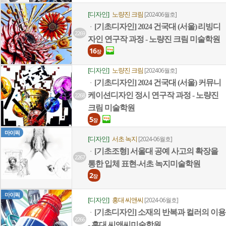
[디자인]
노량진 크림
[202406월호]
[기초디자인] 2024 건국대 (서울) 리빙디
ㆍ
2269
자인 연구작 과정 - 노량진 크림 미술학원
16
장
[디자인]
노량진 크림
[202406월호]
[기초디자인] 2024 건국대 (서울) 커뮤니
ㆍ
케이션디자인 정시 연구작 과정 - 노량진
2268
크림 미술학원
5
장
마이픽
[디자인]
서초 녹지
[2024-06월호]
[기초조형] 서울대 공예 사고의 확장을
ㆍ
2267
통한 입체 표현-서초 녹지미술학원
2
장
마이픽
[디자인]
홍대 씨앤씨
[2024-06월호]
[기초디자인] 소재의 반복과 컬러의 이용
ㆍ
2266
- 홍대 씨앤씨미술학원