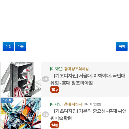
이전
다음
목록
[디자인]
홍대 창조의아침
[기초디자인] 서울대, 이화여대, 국민대
ㆍ
2317
유형 - 홍대 창조의아침
10
장
마이픽
[디자인]
홍대 씨앤씨
[202507월호]
[기초디자인] 기본의 중요성 - 홍대 씨앤
ㆍ
2316
씨미술학원
14
장