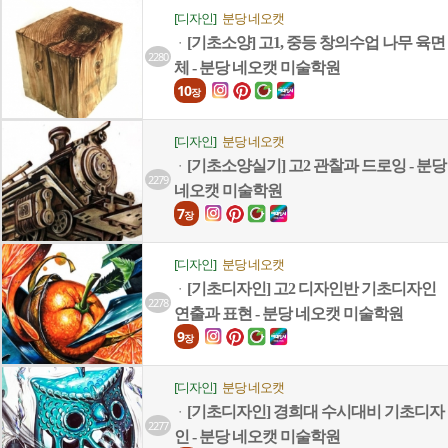
[디자인]
분당 네오캣
[기초소양] 고1, 중등 창의수업 나무 육면
ㆍ
2280
체 - 분당 네오캣 미술학원
10
장
[디자인]
분당 네오캣
[기초소양실기] 고2 관찰과 드로잉 - 분당
ㆍ
2279
네오캣 미술학원
7
장
[디자인]
분당 네오캣
[기초디자인] 고2 디자인반 기초디자인
ㆍ
2278
연출과 표현 - 분당 네오캣 미술학원
9
장
[디자인]
분당 네오캣
[기초디자인] 경희대 수시대비 기초디자
ㆍ
2277
인 - 분당 네오캣 미술학원