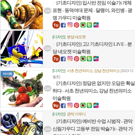
[기초디자인] 입시반 전임 이슬기t 개체
ㆍ
표현 - 동덕여대 문제 - 달팽이, 와인병 - 광
2244
명 가우디 미술학원
1
장
[디자인]
분당 네오캣
[기초디자인] 고2 기초디자인 LIVE - 분
ㆍ
2243
당 네오캣 미술학원
7
장
[디자인]
서초 천년의미소
강남 천년의미소
,
[2023-12
마이픽
월호]
[기초디자인] 정답은 없지만 오답은 확실
ㆍ
2242
하다 - 서초 천년의미소, 강남 천년의미소
미술학원
9
장
[디자인]
관악 가우디
[기초디자인] 예비반 수업 시범작 - 관악
ㆍ
신림가우디 고등부 전임 박슬기t - 관악 가
2241