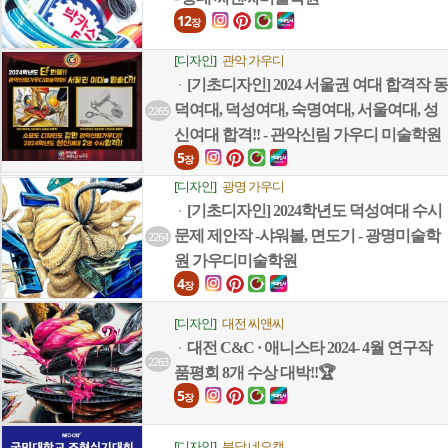
12
장
[디자인]
관악 가우디
[기초디자인] 2024 서울권 여대 합격작 동
ㆍ
덕여대, 덕성여대, 숙명여대, 서울여대, 성
2265
신여대 합격!! - 관악신림 가우디 미술학원
5
장
[디자인]
광명 가우디
[기초디자인] 2024학년도 덕성여대 수시
ㆍ
문제 제안작 -샤워볼, 면도기 - 광명미술학
2264
원 가우디미술학원
4
장
[디자인]
대전 씨앤씨
대전 C&C · 애니스타 2024- 4월 연구작
ㆍ
2263
품평회 8개 수상 대박!!🏆
5
장
[디자인]
분당 네오캣