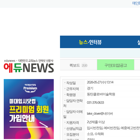
메인
퀵보드
구인(모집)공고
2530
2026-05-27 (수) 13:14
ㆍ
작성일
경기
ㆍ
근무지역
동탄클로버미술학원
ㆍ
학원명
ㆍ
담당자 연락
031-376-0633
처
ㆍ
담당자 이메
lake_clover@네이버
일
2년제졸 이상
ㆍ
지원자격
입시반전임, 예비반전임, 예중예고반전
ㆍ
선생님직급
소묘, 수채화
ㆍ
모집분야
주5일