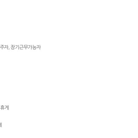
거주자, 장기근무가능자
 휴게
게