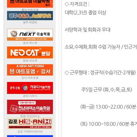
◇ 자격요건 :
대학(2,3년) 졸업 이상
서양학과 및 회화과 우대
소묘,수채화,회화 수업 가능자 / 인근
◇ 근무형태 : 정규직(수습기간-2개월)
주5일 근무 (화,수,목,금,토)
(화~금) 13:00~22:00 / 60분
(토) 10:00~18:00 / 60분 휴