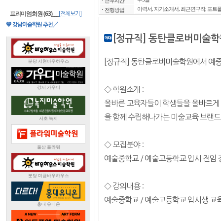
ㆍ
근무시간
이력서, 자기소개서, 최근연구작, 포트폴
ㆍ
전형방법
프리미엄회원 (63)
___
[전체보기]
💙 강남미술학원 추천↗
[정규직] 동탄클로버미술학
[정규직] 동탄클로버미술학원에서 예
◇ 학원소개 :
올바른 교육자들이 학생들을 올바르게 
을 함께 수립해나가는 미술교육 브랜드
◇ 모집분야 :
예술중학교 / 예술고등학교 입시 전임 
◇ 강의내용 :
예술중학교 / 예술고등학교 입시생 교육