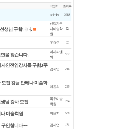
작성자
조회수
admin
2288
센텀가우
 선생님 구합니다.
디미술학
32
원
우효주
62
미사씨앤
인연을 찾습니다.
102
씨
디자인전임강사를 구함.(주
김지영
246
 모집 강남 안테나 미술학
이윤희
218
목우미술
생님 강사 모집
224
학원
테나 미술학원
이윤희
528
님 구인합니다~~
김시언
171