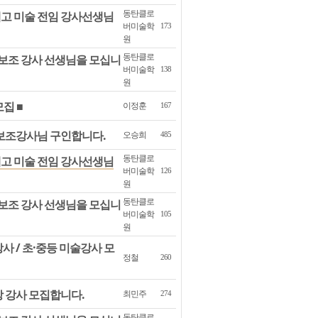
동탄클로
고 미술 전임 강사선생님
버미술학
173
원
동탄클로
보조 강사 선생님을 모십니
버미술학
138
원
집 ■
이정훈
167
보조강사님 구인합니다.
오승희
485
동탄클로
고 미술 전임 강사선생님
버미술학
126
원
동탄클로
보조 강사 선생님을 모십니
버미술학
105
원
 / 초·중등 미술강사 모
정철
260
 강사 모집합니다.
최민주
274
동탄클로