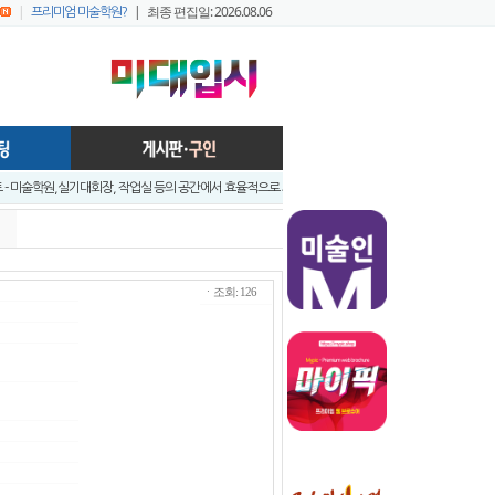
|
| 최종 편집일: 2026.08.06
프리미엄 미술학원?
- 미술학원,실기대회장, 작업실 등의 공간에서 효율적으로 사용가능하게..
앞 입시미술 실기대전 A+ 우수작 발표 - 홍대지구 입시미술학원연합회
앞 입시미술 실기대전 입시반 예비반 주제발표 - 홍대지구 입시미술학원연합..
입시미술 실기대전 - 전국 연합시험 교수평가 현장 짧은 영상 보기 - 순차적..
입시미술실기대전 [입시반, 예비반 주제 발표] -전국연합시험 미술교육협의회..
ㆍ조회: 126
트
지구 연합시험1
프리미엄 회원 가이드1 - 포스팅 원고
022 미대정시배치표 백분위 미대수능 등급컷 다운로드 안내
 창아 예비반 전시회