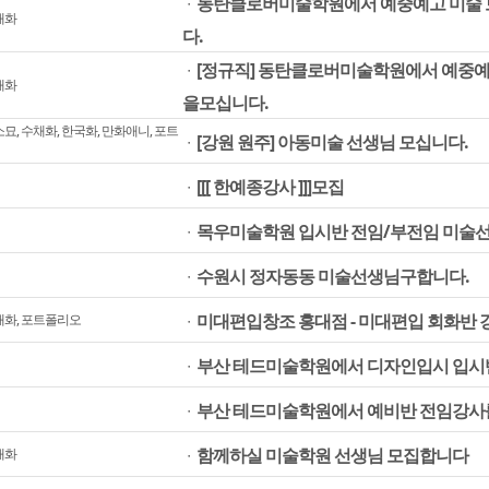
동탄클로버미술학원에서 예중예고 미술 
ㆍ
채화
다.
[정규직] 동탄클로버미술학원에서 예중예
ㆍ
채화
을모십니다.
소묘, 수채화, 한국화, 만화애니, 포트
[강원 원주] 아동미술 선생님 모십니다.
ㆍ
[[[ 한예종강사 ]]]모집
ㆍ
목우미술학원 입시반 전임/부전임 미술
ㆍ
수원시 정자동동 미술선생님구합니다.
ㆍ
미대편입창조 홍대점 - 미대편입 회화반
채화, 포트폴리오
ㆍ
부산 테드미술학원에서 디자인입시 입시
ㆍ
부산 테드미술학원에서 예비반 전임강사
ㆍ
함께하실 미술학원 선생님 모집합니다
채화
ㆍ