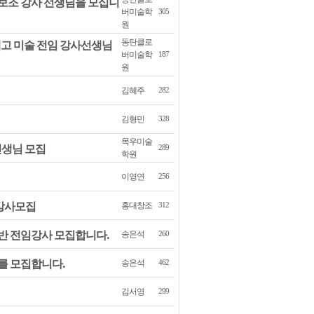
보조 강사 선생님을 모십니
버미술학
305
원
동탄클로
고 미술 전임 강사선생님
버미술학
187
원
김혜주
282
김형민
328
목우미술
선생님 모집
289
학원
이영연
256
 강사모집
홍대창조
312
반 전임강사 모집합니다.
송은석
260
를 모집합니다.
송은석
462
김서영
299