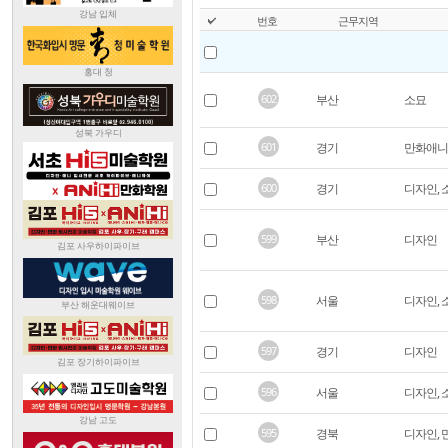
번호
근무지역
602
부산
소묘
601
경기
만화애니
600
경기
디자인, 
599
부산
디자인
598
서울
디자인, 
597
경기
디자인
596
서울
디자인, 
595
경북
디자인,