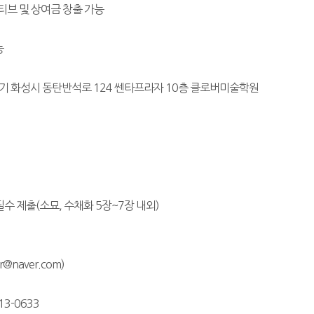
브 및 상여금 창출 가능
능
경기 화성시 동탄반석로 124 쎈타프라자 10층 클로버미술학원
수 제출(소묘, 수채화 5장~7장 내외)
r@naver.com)
13-0633