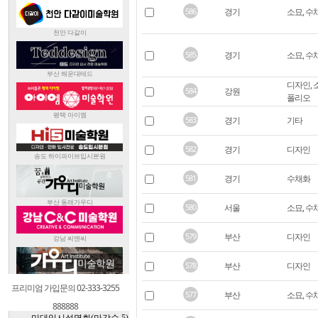
586
경기
소묘, 수
585
경기
소묘, 수
디자인, 
584
강원
폴리오
583
경기
기타
582
경기
디자인
581
경기
수채화
580
서울
소묘, 수
579
부산
디자인
578
부산
디자인
프리미엄 가입문의 02-333-3255
577
부산
소묘, 수
888888