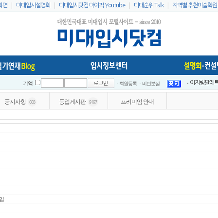
|
|
|
|
화면
미대입시설명회
미대입시닷컴 마이픽 Youtube
미대순위 Talk
지역별 추천미술학원
ㆍ회원등록
ㆍ비번분실
이지링팔레트 
기억
2021 홍대
공지사항
등업게시판
프리미엄 안내
603
9197
2021 홍대
2021 전국
2021 전국
인스타 리스
2023 홍대
미대입시닷컴 
미대배치표 2
2021 홍대
임