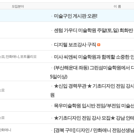
모집분야
이 름
미술구인 게시판 오픈!
ㆍ
센텀 가우디 미술학원 주말(토,일) 회화반
ㆍ
디지털 보조강사 구직
ㆍ
미사 씨앤씨 미술학원과 함께할 소중한 
소묘, 만화애니, 포트폴리오
ㆍ
(부산해운대 좌동) 그린섬미술학원에서 
ㆍ
5일이상)
★신입 경력무관 ★ 기초디자인 전임 강사
ㆍ
소묘
원
목우미술학원 입시반 전임/부전임 미술선
ㆍ
★기초디자인 전임 강사 모집★ 강남 안
소묘
ㆍ
[경북 구미] 디자인 / 만화애니 전임선생
 만화애니
ㆍ