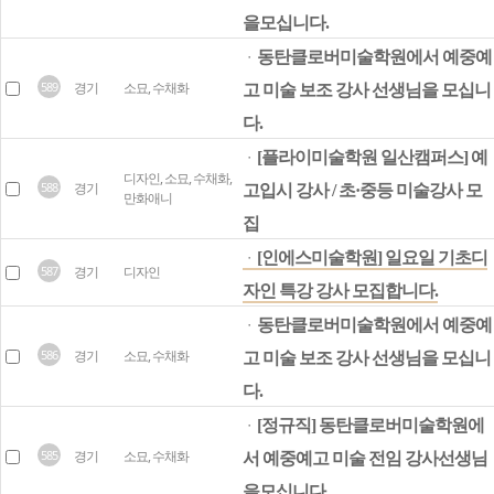
을모십니다.
동탄클로버미술학원에서 예중예
ㆍ
589
경기
소묘, 수채화
고 미술 보조 강사 선생님을 모십니
다.
[플라이미술학원 일산캠퍼스] 예
ㆍ
디자인, 소묘, 수채화,
588
경기
고입시 강사 / 초·중등 미술강사 모
만화애니
집
[인에스미술학원] 일요일 기초디
ㆍ
587
경기
디자인
자인 특강 강사 모집합니다.
동탄클로버미술학원에서 예중예
ㆍ
586
경기
소묘, 수채화
고 미술 보조 강사 선생님을 모십니
다.
[정규직] 동탄클로버미술학원에
ㆍ
585
경기
소묘, 수채화
서 예중예고 미술 전임 강사선생님
을모십니다.