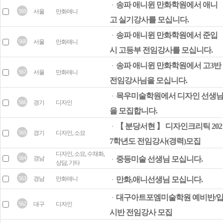
송파 애니윈 만화학원에서 애니
ㆍ
569
서울
만화애니
고 실기강사를 모십니다.
송파 애니윈 만화학원에서 준입
ㆍ
568
서울
만화애니
시 고등부 전임강사를 모십니다.
송파 애니윈 만화학원에서 고3반
ㆍ
567
서울
만화애니
전임강사님을 모십니다.
목우미술학원에서 디자인 선생
ㆍ
566
경기
디자인
을 모집합니다.
【 분당서현 】 디자인크리틱 202
ㆍ
565
경기
디자인, 소묘
7학년도 전임강사(경력)모집
디자인, 소묘, 수채화,
564
경남
중등미술 선생님 모십니다.
ㆍ
상담, 기타
563
경남
만화애니
만화,애니선생님 모십니다.
ㆍ
대구아트포엠미술학원 예비반/
ㆍ
562
대구
디자인
시반 전임강사 모집