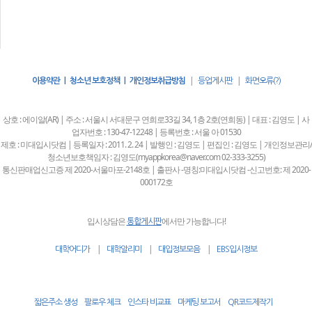
|
|
이용약관 | 청소년 보호정책 | 개인정보취급방침
등업게시판
화면오류(?)
상호 : 에이알(AR) | 주소 : 서울시 서대문구 연희로33길 34, 1층 2호(연희동) | 대표 : 김영도 | 사
업자번호 : 130-47-12248 | 등록번호 : 서울 아 01530
제호 : 미대입시닷컴 | 등록일자 : 2011. 2. 24 | 발행인 : 김영도 | 편집인 : 김영도 | 개인정보관리/
청소년보호책임자 : 김영도(myappkorea@naver.com 02-333-3255)
통신판매업신고증 제 2020-서울마포-2148호 | 출판사 -명칭:미대입시닷컴 -신고번호: 제 2020-
000172호
입시상담은
에서만 가능합니다!
통합게시판
|
|
|
대학어디가
대학알리미
대입정보모음
EBS입시정보
짧은주소 생성
팔로우 체크
인스타 비교표
마케팅 보고서
QR코드제작기