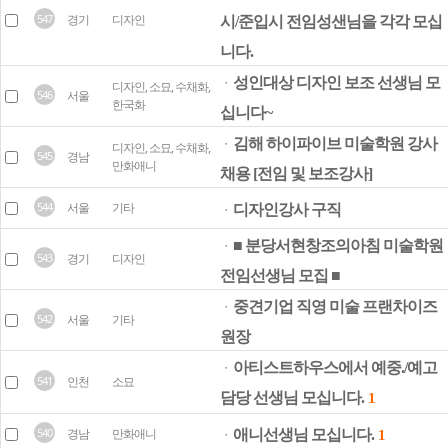
547
경기
디자인
시/준입시 전임성샌님을 각각 모십
니다.
성인대상 디자인 보조 선생님 모
ㆍ
디자인, 소묘, 수채화,
546
서울
한국화
십니다~
김해 하이파이브 미술학원 강사
ㆍ
디자인, 소묘, 수채화,
545
경남
만화애니
채용 [전임 및 보조강사]
544
서울
기타
디자인강사 구직
ㆍ
■ 분당서현창조의아침 미술학원
ㆍ
543
경기
디자인
전임선생님 모집 ■
중견기업 직영 미술 프랜차이즈
ㆍ
542
서울
기타
원장
아티스트하우스에서 예중./예고
ㆍ
541
인천
소묘
담당 선생님 모십니다.
1
540
경남
만화애니
애니선생님 모십니다.
ㆍ
1