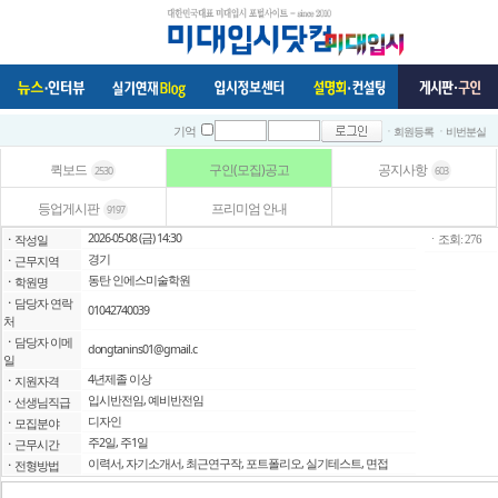
ㆍ회원등록
ㆍ비번분실
기억
퀵보드
구인(모집)공고
공지사항
2530
603
등업게시판
프리미엄 안내
9197
2026-05-08 (금) 14:30
ㆍ
작성일
ㆍ조회: 276
경기
ㆍ
근무지역
동탄 인에스미술학원
ㆍ
학원명
ㆍ
담당자 연락
01042740039
처
ㆍ
담당자 이메
dongtanins01@gmail.c
일
4년제졸 이상
ㆍ
지원자격
입시반전임, 예비반전임
ㆍ
선생님직급
디자인
ㆍ
모집분야
주2일, 주1일
ㆍ
근무시간
이력서, 자기소개서, 최근연구작, 포트폴리오, 실기테스트, 면접
ㆍ
전형방법