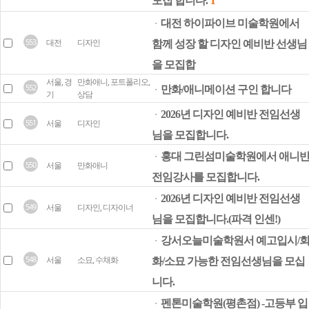
모집 합니다.
1
대전 하이파이브 미술학원에서
ㆍ
553
대전
디자인
함께 성장 할 디자인 예비반 선생님
을 모집합
서울, 경
만화애니, 포트폴리오,
552
만화/애니메이션 구인 합니다
ㆍ
기
상담
2026년 디자인 예비반 전임선생
ㆍ
551
서울
디자인
님을 모집합니다.
홍대 그린섬미술학원에서 애니
ㆍ
550
서울
만화애니
전임강사를 모집합니다.
2026년 디자인 예비반 전임선생
ㆍ
549
서울
디자인, 디자이너
님을 모집합니다.(파격 인센!)
강서오늘미술학원서 예고입시/
ㆍ
548
서울
소묘, 수채화
화/소묘 가능한 전임선생님을 모십
니다.
펜톤미술학원(평촌점) -고등부 입
ㆍ