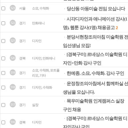
523
서울
소묘, 수채화
당산동 아동미술 전임 모십니다
ㆍ
시각디자인과 애니메이션 강사(1
ㆍ
522
경기
만화애니
명), 웹툰 강사(1명) 채용공고
2
분당서현창조의아침 미술학원 
ㆍ
521
경기
디자인
임선생님 모집!
[경북구미] 르네상스 미술학원 디
ㆍ
520
경북
디자인, 만화애니
자인+만화 강사 구인
소묘, 수채화, 포트폴
519
경기
한예종, 소묘, 수채화. 강사 구인
ㆍ
리오, 기타
운정창조의아침에서 함께하실 
ㆍ
518
경기
디자인, 수채화
생님을 모십니다.
목우미술학원 인계캠퍼스 실장
ㆍ
517
경기
실장
구인 채용
[경북구미] 르네상스 미술학원 디
ㆍ
516
경북
디자인
자인강사 구인