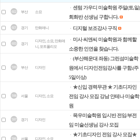
센텀 가우디 미술학원 주말(토,일)
ㆍ
602
부산
소묘
회화반 선생님 구합니다.
601
경기
만화애니
디지털 보조강사 구직
ㆍ
미사 씨앤씨 미술학원과 함께할
ㆍ
디자인, 소묘, 만화애
600
경기
니, 포트폴리오
소중한 인연을 찾습니다.
(부산해운대 좌동) 그린섬미술학
ㆍ
599
부산
디자인
원에서 디자인전임강사를 구함.(주
5일이상)
★신입 경력무관 ★ 기초디자인
ㆍ
598
서울
디자인, 소묘
전임 강사 모집 강남 안테나 미술학
원
목우미술학원 입시반 전임/부전
ㆍ
597
경기
디자인
임 미술선생님 강사 모집
★기초디자인 전임 강사 모집★
ㆍ
596
서울
디자인, 소묘