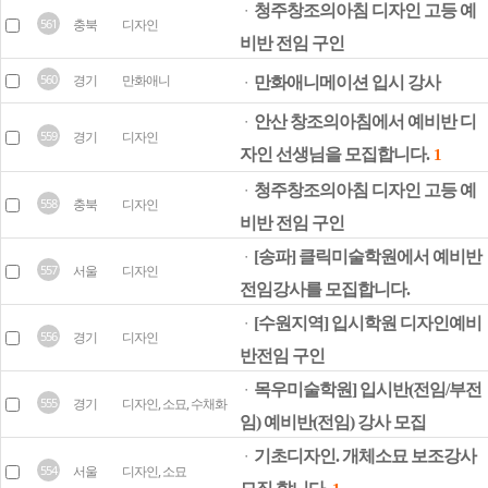
청주창조의아침 디자인 고등 예
ㆍ
561
충북
디자인
비반 전임 구인
560
경기
만화애니
만화애니메이션 입시 강사
ㆍ
안산 창조의아침에서 예비반 디
ㆍ
559
경기
디자인
자인 선생님을 모집합니다.
1
청주창조의아침 디자인 고등 예
ㆍ
558
충북
디자인
비반 전임 구인
[송파] 클릭미술학원에서 예비반
ㆍ
557
서울
디자인
전임강사를 모집합니다.
[수원지역] 입시학원 디자인예비
ㆍ
556
경기
디자인
반전임 구인
목우미술학원] 입시반(전임/부전
ㆍ
555
경기
디자인, 소묘, 수채화
임) 예비반(전임) 강사 모집
기초디자인. 개체소묘 보조강사
ㆍ
554
서울
디자인, 소묘