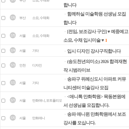
부산
소묘, 수채화
합니다
함께하실 미술학원 선생님 모집
ㆍ
576
부산
소묘, 수채화
합니다
[전임, 보조강사 구인] ♥ 예중예고
ㆍ
575
서울
소묘, 수채화
소묘, 수채 입시미술 ♥
1
574
서울
기타
입시 디자인 강사구직합니다
ㆍ
(송도천년의미소) 2026 합격재현
ㆍ
573
인천
디자인
작 시범라이브
송파구 위례신도시 아파트 커뮤
ㆍ
572
서울
기타
니티센터 미술강사 모집
<애니톡 만화학원> 목동본원에
ㆍ
571
서울
만화애니, 포트폴리오
서 선생님을 모집합니다.
송파 애니윈 만화학원에서 보조
ㆍ
570
서울
만화애니
강사를 모십니다.