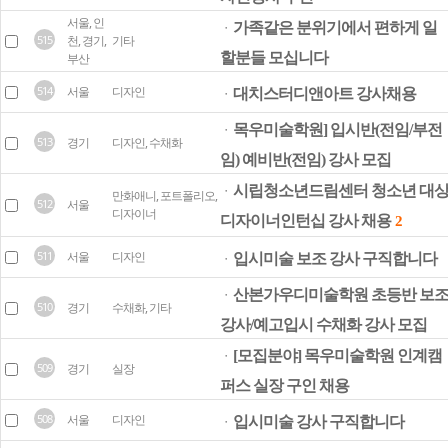
서울, 인
가족같은 분위기에서 편하게 일
ㆍ
515
천, 경기,
기타
할분들 모십니다
부산
514
서울
디자인
대치스터디앤아트 강사채용
ㆍ
목우미술학원] 입시반(전임/부전
ㆍ
513
경기
디자인, 수채화
임) 예비반(전임) 강사 모집
시립청소년드림센터 청소년 대
ㆍ
만화애니, 포트폴리오,
512
서울
디자이너
디자이너인턴십 강사 채용
2
511
서울
디자인
입시미술 보조 강사 구직합니다
ㆍ
산본가우디미술학원 초등반 보
ㆍ
510
경기
수채화, 기타
강사/예고입시 수채화 강사 모집
[모집분야] 목우미술학원 인계캠
ㆍ
509
경기
실장
퍼스 실장 구인 채용
508
서울
디자인
입시미술 강사 구직합니다
ㆍ