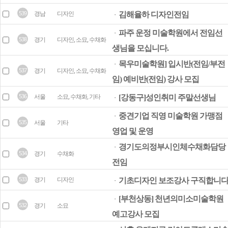
539
경남
디자인
김해율하 디자인전임
ㆍ
파주 운정 미술학원에서 전임선
ㆍ
538
경기
디자인, 소묘, 수채화
생님을 모십니다.
목우미술학원] 입시반(전임/부전
ㆍ
537
경기
디자인, 소묘, 수채화
임) 예비반(전임) 강사 모집
536
서울
소묘, 수채화, 기타
[강동구]성인취미 주말선생님
ㆍ
중견기업 직영 미술학원 가맹점
ㆍ
535
서울
기타
영업 및 운영
경기도의정부시인체수채화담당
ㆍ
534
경기
수채화
전임
533
경기
디자인
기초디자인 보조강사 구직합니
ㆍ
[부천상동] 천년의미소미술학원
ㆍ
532
경기
소묘
예고강사 모집