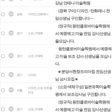
강남 안테나 미술학원
[경북 구미] 디자인 / 만화애니 전
ㆍ
595
경북
디자인, 만화애니
임선생님 구인합니다~~
[정규직] 동탄클로버미술학원에
ㆍ
594
경기
소묘, 수채화
서 예중예고 미술 전임 강사선생님
을모십니다.
동탄클로버미술학원에서 예중예
ㆍ
593
경기
소묘, 수채화
고 미술 보조 강사 선생님을 모십니
다.
■ 분당서현창조의아침 전임선생
ㆍ
592
경기
디자인
님 상시모집 ■
[소묘/색채구성] 일본유학미술학
ㆍ
디자인, 소묘, 포트폴
591
서울
리오
원에서 보조강사님 구인합니다.
[정규직] 동탄클로버미술학원에
ㆍ
590
경기
소묘, 수채화
서 예중예고 미술 전임 강사선생님