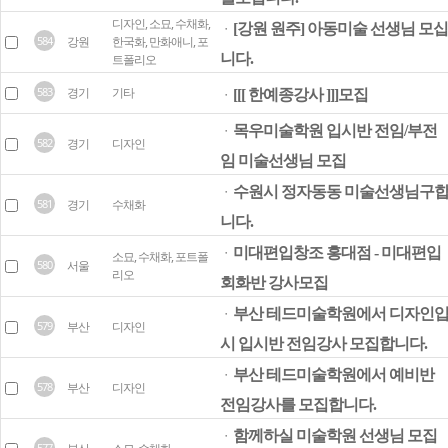
디자인, 소묘, 수채화,
[강원 원주] 아동미술 선생님 모십
ㆍ
584
강원
한국화, 만화애니, 포
니다.
트폴리오
583
경기
기타
[[[ 한예종강사 ]]]모집
ㆍ
목우미술학원 입시반 전임/부전
ㆍ
582
경기
디자인
임 미술선생님 모집
수원시 정자동동 미술선생님구
ㆍ
581
경기
수채화
니다.
미대편입창조 홍대점 - 미대편입
ㆍ
소묘, 수채화, 포트폴
580
서울
리오
회화반 강사모집
부산 테드미술학원에서 디자인
ㆍ
579
부산
디자인
시 입시반 전임강사 모집합니다.
부산 테드미술학원에서 예비반
ㆍ
578
부산
디자인
전임강사를 모집합니다.
함께하실 미술학원 선생님 모집
ㆍ
577