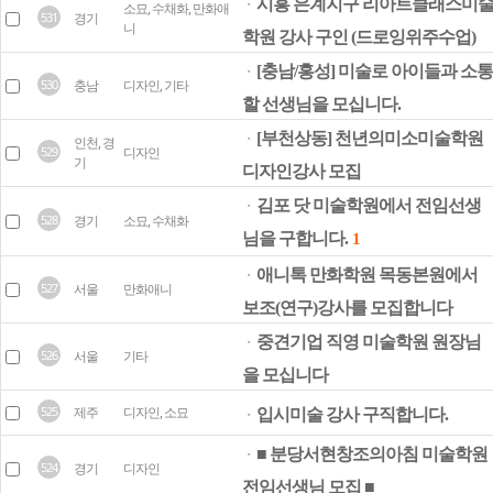
시흥 은계지구 리아트클래스미
ㆍ
소묘, 수채화, 만화애
531
경기
니
학원 강사 구인 (드로잉위주수업)
[충남/홍성] 미술로 아이들과 소통
ㆍ
530
충남
디자인, 기타
할 선생님을 모십니다.
[부천상동] 천년의미소미술학원
ㆍ
인천, 경
529
디자인
기
디자인강사 모집
김포 닷 미술학원에서 전임선생
ㆍ
528
경기
소묘, 수채화
님을 구합니다.
1
애니톡 만화학원 목동본원에서
ㆍ
527
서울
만화애니
보조(연구)강사를 모집합니다
중견기업 직영 미술학원 원장님
ㆍ
526
서울
기타
을 모십니다
525
제주
디자인, 소묘
입시미술 강사 구직합니다.
ㆍ
■ 분당서현창조의아침 미술학원
ㆍ
524
경기
디자인
전임선생님 모집 ■