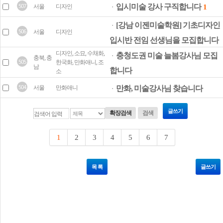
507
서울
디자인
입시미술 강사 구직합니다
ㆍ
1
[강남 이젠미술학원] 기초디자인
ㆍ
506
서울
디자인
입시반 전임 선생님을 모집합니다
디자인, 소묘, 수채화,
충청도권 미술 늘봄강사님 모집
ㆍ
충북, 충
505
한국화, 만화애니, 조
남
합니다
소
504
서울
만화애니
만화, 미술강사님 찾습니다
ㆍ
글쓰기
확장검색
검색
1
2
3
4
5
6
7
목 록
글쓰기