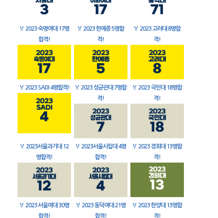
🏅
2023 숙명여대 17명
🏅
2023 한예종 5명합
🏅
2023 고려대 8명합
합격!
격!
격!
🏅
2023 SADI 4명합격!
🏅
2023 성균관대 7명합
🏅
2023 국민대 18명합
격!
격!
🏅
2023서울과기대 12
🏅
2023서울시립대 4명
🏅
2023 경희대 13명합
명합격!
합격!
격!
🏅
2023 서울여대 30명
🏅
2023 동덕여대 21명
🏅
2023 한양대 13명합
합격!
합격!
격!