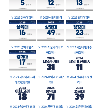
🏅
2025 삼육대 합격
🏅
2025 상명대 합격
🏅
2025 청강대 합격
🏅
2025 경희대 합격
🏅
2024 서울과기대 31
🏅
2024 서울대 한예종
명합격!!
11명합격!!
🏅
2024 이화여대 고려
🏅
2024 홍익대 71명합
🏅
2024 건국대 39명합
대 13명합격!!
격!!
격!!
🏅
2024 숙명여대 15명
🏅
2024 국민대 13명합
🏅
2024 성균관대 9명합