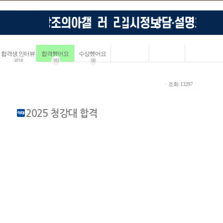
합격생 인터뷰
합격했어요
수상했어요
4114
183
68
ㆍ조회: 13297
2025 청강대 합격