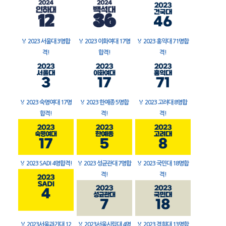
🏅
2023 서울대 3명합
🏅
2023 이화여대 17명
🏅
2023 홍익대 71명합
격!
합격!
격!
🏅
2023 숙명여대 17명
🏅
2023 한예종 5명합
🏅
2023 고려대 8명합
합격!
격!
격!
🏅
2023 SADI 4명합격!
🏅
2023 성균관대 7명합
🏅
2023 국민대 18명합
격!
격!
🏅
2023서울과기대 12
🏅
2023서울시립대 4명
🏅
2023 경희대 13명합