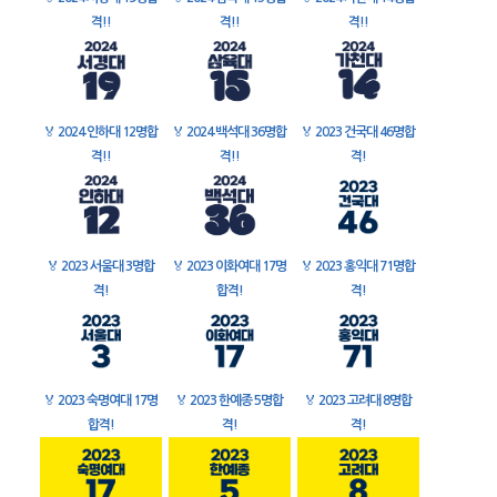
격!!
격!!
격!!
🏅
2024 인하대 12명합
🏅
2024 백석대 36명합
🏅
2023 건국대 46명합
격!!
격!!
격!
🏅
2023 서울대 3명합
🏅
2023 이화여대 17명
🏅
2023 홍익대 71명합
격!
합격!
격!
🏅
2023 숙명여대 17명
🏅
2023 한예종 5명합
🏅
2023 고려대 8명합
합격!
격!
격!