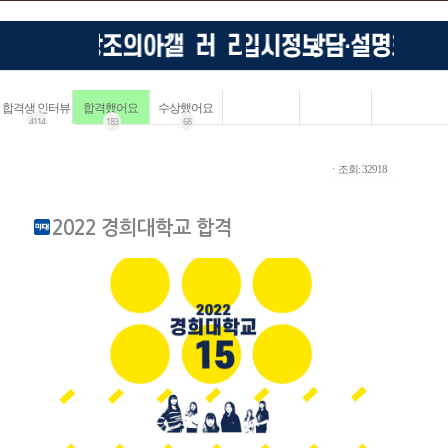
합격생 인터뷰
합격했어요
수상했어요
4114
183
68
ㆍ조회: 32918
2022 경희대학교 합격