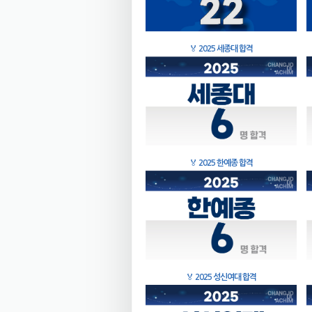
🏅
2025 세종대 합격
🏅
2025 한예종 합격
🏅
2025 성신여대 합격