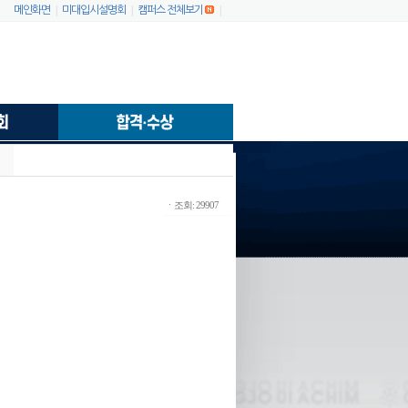
|
|
|
메인화면
미대입시설명회
캠퍼스 전체보기
ㆍ조회: 29907