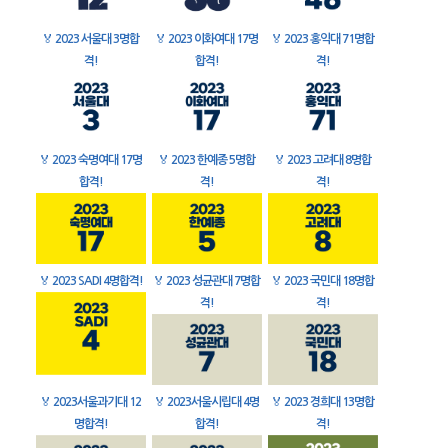
🏅
2023 서울대 3명합
🏅
2023 이화여대 17명
🏅
2023 홍익대 71명합
격!
합격!
격!
🏅
2023 숙명여대 17명
🏅
2023 한예종 5명합
🏅
2023 고려대 8명합
합격!
격!
격!
🏅
2023 SADI 4명합격!
🏅
2023 성균관대 7명합
🏅
2023 국민대 18명합
격!
격!
🏅
2023서울과기대 12
🏅
2023서울시립대 4명
🏅
2023 경희대 13명합
명합격!
합격!
격!