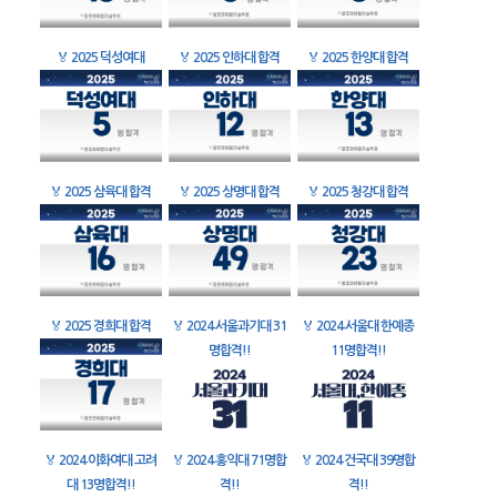
🏅
2025 덕성여대
🏅
2025 인하대 합격
🏅
2025 한양대 합격
🏅
2025 삼육대 합격
🏅
2025 상명대 합격
🏅
2025 청강대 합격
🏅
2025 경희대 합격
🏅
2024 서울과기대 31
🏅
2024 서울대 한예종
명합격!!
11명합격!!
🏅
2024 이화여대 고려
🏅
2024 홍익대 71명합
🏅
2024 건국대 39명합
대 13명합격!!
격!!
격!!