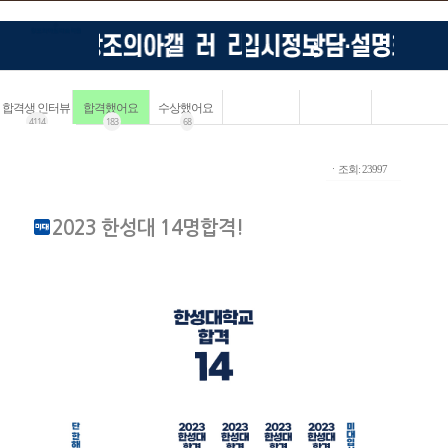
합격생 인터뷰
합격했어요
수상했어요
4114
183
68
ㆍ조회: 23997
2023 한성대 14명합격!