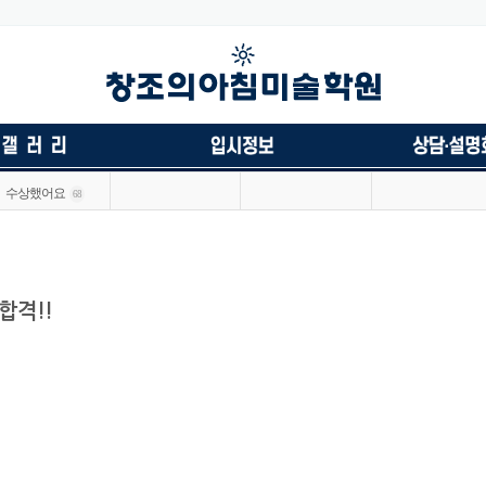
수상했어요
68
합격!!