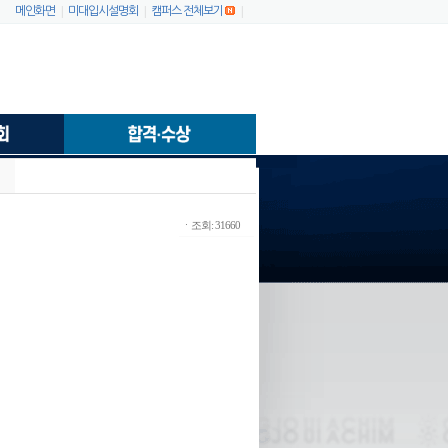
|
|
|
메인화면
미대입시설명회
캠퍼스 전체보기
ㆍ조회: 31660