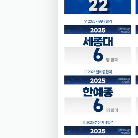
🏅
2025 세종대 합격
🏅
2025 한예종 합격
🏅
2025 성신여대 합격