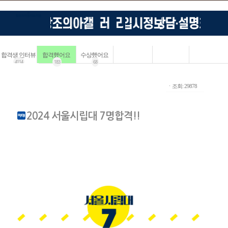
합격생 인터뷰
합격했어요
수상했어요
4114
183
68
ㆍ조회: 29878
2024 서울시립대 7명합격!!