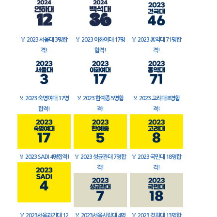
🏅
2023 서울대 3명합
🏅
2023 이화여대 17명
🏅
2023 홍익대 71명합
격!
합격!
격!
🏅
2023 숙명여대 17명
🏅
2023 한예종 5명합
🏅
2023 고려대 8명합
합격!
격!
격!
🏅
2023 SADI 4명합격!
🏅
2023 성균관대 7명합
🏅
2023 국민대 18명합
격!
격!
🏅
2023서울과기대 12
🏅
2023서울시립대 4명
🏅
2023 경희대 13명합