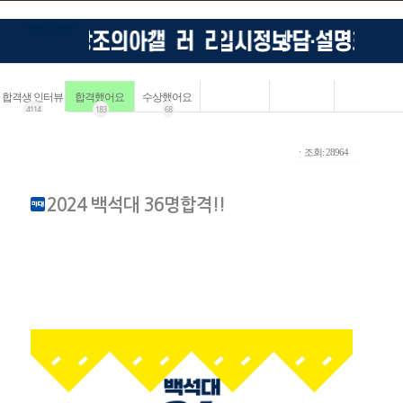
합격생 인터뷰
합격했어요
수상했어요
4114
183
68
ㆍ조회: 28964
2024 백석대 36명합격!!