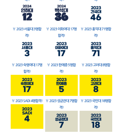
🏅
2023 서울대 3명합
🏅
2023 이화여대 17명
🏅
2023 홍익대 71명합
격!
합격!
격!
🏅
2023 숙명여대 17명
🏅
2023 한예종 5명합
🏅
2023 고려대 8명합
합격!
격!
격!
🏅
2023 SADI 4명합격!
🏅
2023 성균관대 7명합
🏅
2023 국민대 18명합
격!
격!