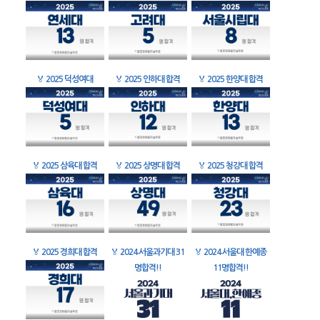
🏅
2025 덕성여대
🏅
2025 인하대 합격
🏅
2025 한양대 합격
🏅
2025 삼육대 합격
🏅
2025 상명대 합격
🏅
2025 청강대 합격
🏅
2025 경희대 합격
🏅
2024 서울과기대 31
🏅
2024 서울대 한예종
명합격!!
11명합격!!