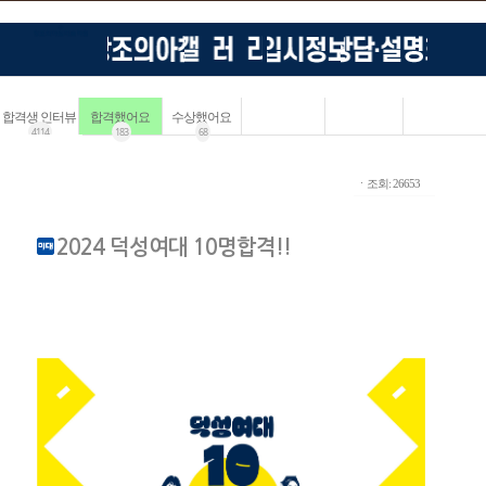
합격생 인터뷰
합격했어요
수상했어요
4114
183
68
ㆍ조회: 26653
2024 덕성여대 10명합격!!