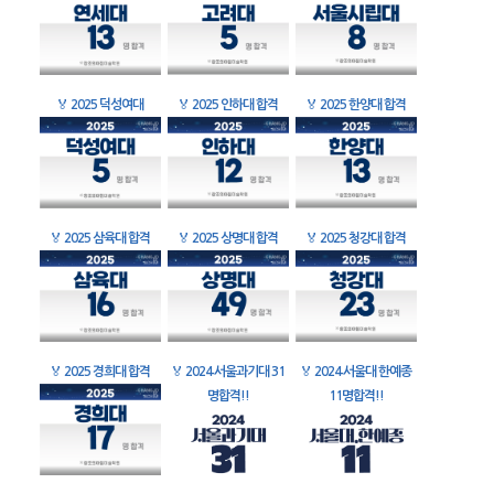
🏅
2025 덕성여대
🏅
2025 인하대 합격
🏅
2025 한양대 합격
🏅
2025 삼육대 합격
🏅
2025 상명대 합격
🏅
2025 청강대 합격
🏅
2025 경희대 합격
🏅
2024 서울과기대 31
🏅
2024 서울대 한예종
명합격!!
11명합격!!