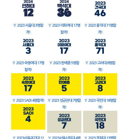
🏅
2023 서울대 3명합
🏅
2023 이화여대 17명
🏅
2023 홍익대 71명합
격!
합격!
격!
🏅
2023 숙명여대 17명
🏅
2023 한예종 5명합
🏅
2023 고려대 8명합
합격!
격!
격!
🏅
2023 SADI 4명합격!
🏅
2023 성균관대 7명합
🏅
2023 국민대 18명합
격!
격!
🏅
2023서울과기대 12
🏅
2023서울시립대 4명
🏅
2023 경희대 13명합