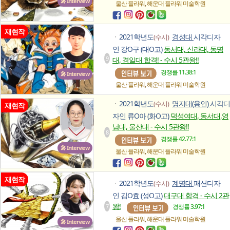
🎤 Interview
,
울산 플라워
해운대 플라워
미술학원
재현작
2021학년도
경성대
시각디자
(수시)
ㆍ
인 강O구 (대O고)
동서대, 신라대, 동명
9
대, 경일대 합격! - 수시 5관왕!!
경쟁률 11.38:1
🎤 Interview
,
울산 플라워
해운대 플라워
미술학원
2021학년도
명지대(용인)
시각디
(수시)
ㆍ
재현작
자인 류O아 (화O고)
덕성여대, 동서대,영
남대, 울산대 - 수시 5관왕!!
8
경쟁률 42.77:1
🎤 Interview
,
울산 플라워
해운대 플라워
미술학원
재현작
2021학년도
계명대
패션디자
(수시)
ㆍ
인 김O효 (성O고)
대구대 합격 - 수시 2관
왕!
7
경쟁률 3.97:1
,
울산 플라워
해운대 플라워
미술학원
🎤 Interview