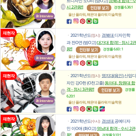
트디자인 도O리 (남O고)
경북대 합격 - 
시 2관왕!!
16
경쟁률 6.36:1
,
울산 플라워
해운대 플라워
미술학원
🎤 Interview
재현작
2021학년도
경북대
디자인학
(정시)
ㆍ
과 전O연 (범O고)
대가대 합격! - 정시 2
왕!!
15
경쟁률 6.60 : 1
,
울산 플라워
해운대 플라워
미술학원
🎤 Interview
2021학년도
명지대(용인)
산업디
재현작
(정시)
ㆍ
자인 강O헌 (O천고졸)
동아대, 창원대 합
격 - 정시 3관왕!!
경쟁률
14
6.20:1
🎤 Interview
,
울산 플라워
해운대 플라워
미술학원
재현작
2021학년도
경성대
공예디자
(수시)
ㆍ
인 이O애 (화O고)
영남대 합격 - 수시 2관
왕!
13
경쟁률 9.10:1