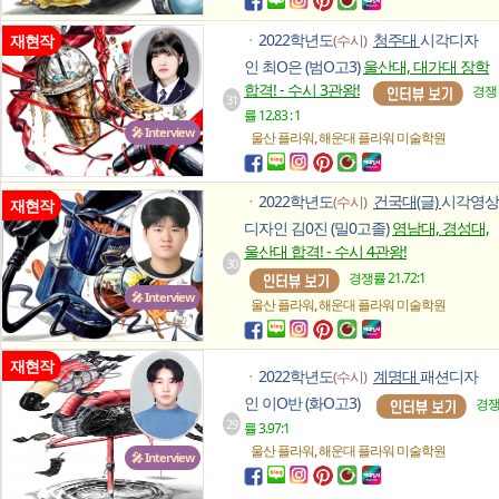
2022학년도
청주대
시각디자
재현작
(수시)
ㆍ
인 최O은 (범O고3)
울산대, 대가대 장학
합격! - 수시 3관왕!
경쟁
31
률 12.83 : 1
🎤 Interview
,
울산 플라워
해운대 플라워
미술학원
2022학년도
건국대(글)
시각영상
(수시)
ㆍ
재현작
디자인 김0진 (밀0고졸)
영남대, 경성대,
울산대 합격! - 수시 4관왕!
30
경쟁률 21.72:1
🎤 Interview
,
울산 플라워
해운대 플라워
미술학원
재현작
2022학년도
계명대
패션디자
(수시)
ㆍ
인 이O반 (화O고3)
경
29
률 3.97:1
,
울산 플라워
해운대 플라워
미술학원
🎤 Interview