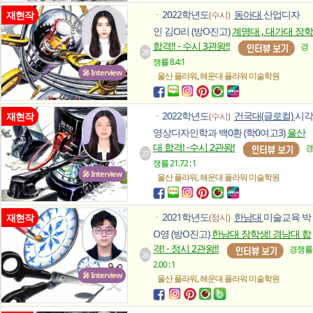
2022학년도
동아대
산업디자
재현작
(수시)
ㆍ
인 김O리 (방O진고)
계명대 , 대가대 장학
합격!! - 수시 3관왕!!
경
28
쟁률 8.4:1
🎤 Interview
,
울산 플라워
해운대 플라워
미술학원
2022학년도
건국대(글로컬)
시각
재현작
(수시)
ㆍ
영상디자인학과 백0환 (학0여고3)
울산
대 합격! -수시 2관왕!
경
27
쟁률 21.72 : 1
🎤 Interview
,
울산 플라워
해운대 플라워
미술학원
2021학년도
한남대
미술교육 박
재현작
(정시)
ㆍ
O영 (방O진고)
한남대 장학생! 경남대 합
격! - 정시 2관왕!!
경쟁률
26
2.00 : 1
🎤 Interview
,
울산 플라워
해운대 플라워
미술학원