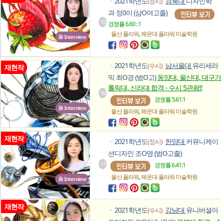
2021학년도
경북대
디자인학
(정시)
ㆍ
과 정0이 (삼O여고졸)
19
경쟁률 6.60 : 1
,
울산 플라워
해운대 플라워
미술학원
🎤 Interview
2021학년도
남서울대
유리세라
(수시)
ㆍ
재현작
믹 최O경 (범O고)
동양대, 울산대, 대구가
톨릭대, 신라대 합격 - 수시 5관왕!!
18
경쟁률 5.61:1
🎤 Interview
,
울산 플라워
해운대 플라워
미술학원
재현작
2021학년도
한양대
커뮤니케이
(정시)
ㆍ
션디자인 조O영 (범O고졸)
17
경쟁률 6.41:1
,
울산 플라워
해운대 플라워
미술학원
🎤 Interview
재현작
2021학년도
강남대
유니버셜아
(수시)
ㆍ