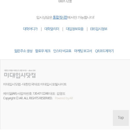
000172호
입시상담은
에서만 가능합니다!
통합게시판
|
|
|
대학어디가
대학알리미
대입정보모음
EBS입시정보
짧은주소 생성
팔로우 체크
인스타 비교표
마케팅 보고서
QR코드제작기
미대입시닷컴 - 대한민국대표 미대입시포털사이트
에이알(AR) 사업자번호: 130-47-12248 대표 : 김영도
Copyright ⓒ AR. ALL RIGHTS RESERVED.
Powered by AR