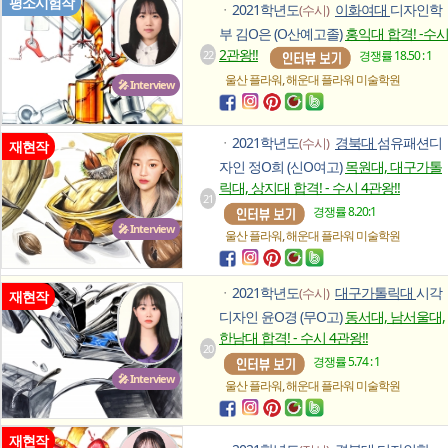
평소시험작
2021학년도
이화여대
디자인학
(수시)
ㆍ
부 김O은 (O산예고졸)
홍익대 합격! -수
2관왕!!
22
경쟁률 18.50 : 1
,
울산 플라워
해운대 플라워
미술학원
🎤 Interview
2021학년도
경북대
섬유패션디
(수시)
ㆍ
재현작
자인 정O희 (신O여고)
목원대, 대구가톨
릭대, 상지대 합격! - 수시 4관왕!!
21
경쟁률 8.20:1
🎤 Interview
,
울산 플라워
해운대 플라워
미술학원
2021학년도
대구가톨릭대
시각
(수시)
ㆍ
재현작
디자인 윤O경 (무O고)
동서대, 남서울대,
한남대 합격! - 수시 4관왕!!
20
경쟁률 5.74 : 1
🎤 Interview
,
울산 플라워
해운대 플라워
미술학원
재현작