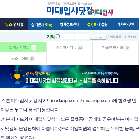
기억
ㆍ회원등록
ㆍ비번분실
합격생인터뷰
수상자인터뷰
미술인 전시회
4114
325
127
뉴스ㆍ정보
224
📌 본 미대입시닷컴 사이트(midaeipsi.com / midae-ipsi.com)에 합격생 인
터뷰는 누구나 등록가능합니다.
📌 본 사이트와 미대입시닷컴의 모든 플랫폼에 공개및 공유여부는 미대입
시닷컴의 운영원칙에 따릅니다.(프리미엄회원의 경우에는 무제한 등록, 
든 매체에 공유됨)