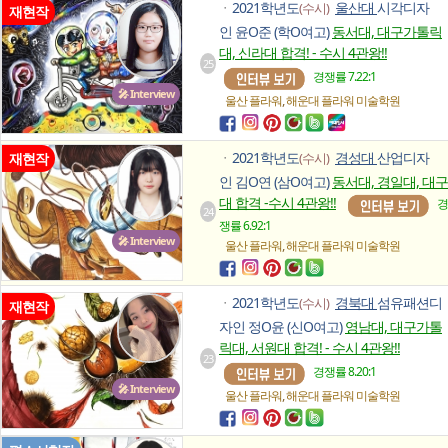
2021학년도
울산대
시각디자
(수시)
ㆍ
재현작
인 윤O준 (학O여고)
동서대, 대구가톨릭
대, 신라대 합격! - 수시 4관왕!!
25
경쟁률 7.22:1
🎤 Interview
,
울산 플라워
해운대 플라워
미술학원
2021학년도
경성대
산업디자
재현작
(수시)
ㆍ
인 김O연 (삼O여고)
동서대, 경일대, 대구
대 합격 -수시 4관왕!!
경
24
쟁률 6.92:1
🎤 Interview
,
울산 플라워
해운대 플라워
미술학원
2021학년도
경북대
섬유패션디
(수시)
ㆍ
재현작
자인 정O윤 (신O여고)
영남대, 대구가톨
릭대, 서원대 합격! - 수시 4관왕!!
23
경쟁률 8.20:1
🎤 Interview
,
울산 플라워
해운대 플라워
미술학원