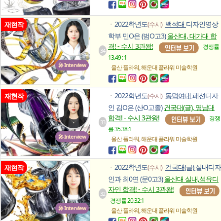
2022학년도
백석대
디자인영상
재현작
(수시)
ㆍ
학부 민O은 (범O고3)
울산대, 대가대 합
격! - 수시 3관왕!
경쟁률
34
13.49 : 1
🎤 Interview
,
울산 플라워
해운대 플라워
미술학원
2022학년도
동덕여대
패션디자
재현작
(수시)
ㆍ
인 김O은 (산O고졸)
건국대(글), 영남대
합격! - 수시 3관왕!
경쟁
33
률 35.38:1
🎤 Interview
,
울산 플라워
해운대 플라워
미술학원
2022학년도
건국대(글)
실내디자
재현작
(수시)
ㆍ
인과 최0연 (문0고3)
울산대 실내,섬유디
자인 합격! - 수시 3관왕!
32
경쟁률 20.32:1
🎤 Interview
,
울산 플라워
해운대 플라워
미술학원