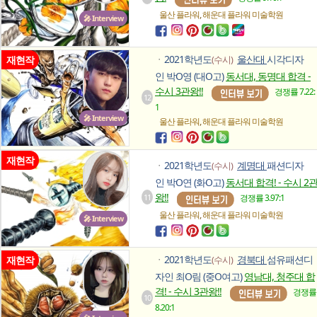
,
울산 플라워
해운대 플라워
미술학원
🎤 Interview
2021학년도
울산대
시각디자
재현작
(수시)
ㆍ
인 박O영 (대O고)
동서대, 동명대 합격 -
수시 3관왕!!
경쟁률 7.22:
12
1
🎤 Interview
,
울산 플라워
해운대 플라워
미술학원
재현작
2021학년도
계명대
패션디자
(수시)
ㆍ
인 박O연 (화O고)
동서대 합격! - 수시 2
왕!!
11
경쟁률 3.97:1
,
울산 플라워
해운대 플라워
미술학원
🎤 Interview
2021학년도
경북대
섬유패션디
재현작
(수시)
ㆍ
자인 최O림 (중O여고)
영남대, 청주대 합
격! - 수시 3관왕!!
경쟁률
10
8.20:1