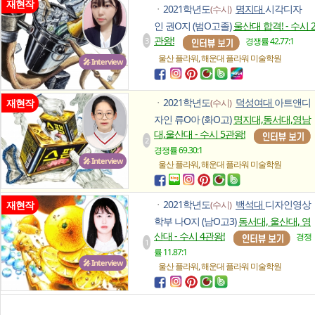
재현작
2021학년도
명지대
시각디자
(수시)
ㆍ
인 권O지 (범O고졸)
울산대 합격! - 수시 
관왕!
3
경쟁률 42.77:1
,
울산 플라워
해운대 플라워
미술학원
🎤 Interview
2021학년도
덕성여대
아트앤디
재현작
(수시)
ㆍ
자인 류O아 (화O고)
명지대,동서대,영남
대,울산대 - 수시 5관왕!
2
경쟁률 69.30:1
🎤 Interview
,
울산 플라워
해운대 플라워
미술학원
2021학년도
백석대
디자인영상
재현작
(수시)
ㆍ
학부 나O지 (남O고3)
동서대, 울산대, 영
산대 - 수시 4관왕!
경쟁
1
률 11.87:1
🎤 Interview
,
울산 플라워
해운대 플라워
미술학원