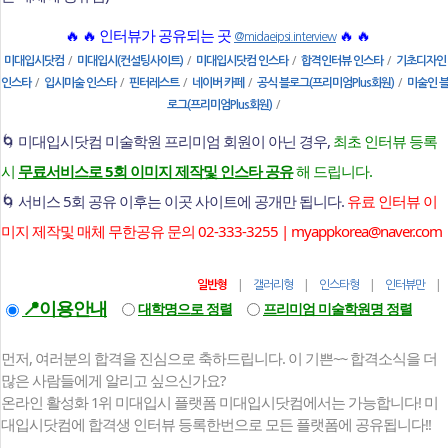
🔥 🔥 인터뷰가 공유되는 곳
🔥 🔥
@midaeipsi.interview
/
/
/
/
미대입시닷컴
미대입시(컨설팅사이트)
미대입시닷컴 인스타
합격인터뷰 인스타
기초디자인
/
/
/
/
/
인스타
입시미술 인스타
핀터레스트
네이버 카페
공식 블로그(프리미엄Plus회원)
미술인 
/
로그(프리미엄Plus회원)
🌀 미대입시닷컴 미술학원 프리미엄 회원이 아닌 경우,
최초 인터뷰 등록
시
무료서비스로 5회 이미지 제작및 인스타 공유
해 드립니다.
🌀 서비스 5회 공유 이후는 이곳 사이트에 공개만 됩니다.
유료 인터뷰 이
미지 제작및 매체 무한공유 문의 02-333-3255 | myappkorea@naver.com
|
|
|
일반형
갤러리형
인스타형
인터뷰만
📍이용안내
대학명으로 정렬
프리미엄 미술학원명 정렬
먼저, 여러분의 합격을 진심으로 축하드립니다. 이 기쁜~~ 합격소식을 더
많은 사람들에게 알리고 싶으신가요?
온라인 활성화 1위 미대입시 플랫폼 미대입시닷컴에서는 가능합니다! 미
대입시닷컴에 합격생 인터뷰 등록한번으로 모든 플랫폼에 공유됩니다!!