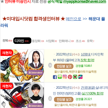
★
인터뷰 미승인시
자료 전송
공식 메일
myappkorea@naver.com
★미대입시닷컴 합격생인터뷰 ★
메인으로
>>
해운대 플
라워
전체
디자인
동양화
서양화
만화애니
조소
유학
4114
2838
126
82
320
405
2
재현작
2022학년도
상명대
디자인학
(수시)
ㆍ
부 최0은 (울0예고3)
장학 합격!
36
경쟁률 10.86:1
,
울산 플라워
해운대 플라워
미술학원
🎤 Interview
재현작
2022학년도
건국대(글)
실내디자
(수시)
ㆍ
인 전0연 (방0진고졸)
실기100% 합격!
35
경쟁률 20.32:1
,
울산 플라워
해운대 플라워
미술학원
🎤 Interview