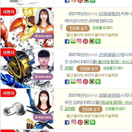
재현작
2021학년도
단국대(죽전)
커뮤니
(수시)
ㆍ
케이션디자인 손O영 (범O고)
6
경쟁률 32.95:1
,
울산 플라워
해운대 플라워
미술학원
🎤 Interview
재현작
2021학년도
건국대(글)
산업디자
(수시)
ㆍ
인 손O비 (대O고졸)
울산대 합격! - 수시 
관왕!
5
경쟁률 21.36:1
,
울산 플라워
해운대 플라워
미술학원
🎤 Interview
재현작
2021학년도
경희대(국제)
시각디
(수시)
ㆍ
자인 김0망 (대O고졸)
영남대 합격! - 수
2관왕!
4
경쟁률 51.62:1
,
울산 플라워
해운대 플라워
미술학원
🎤 Interview