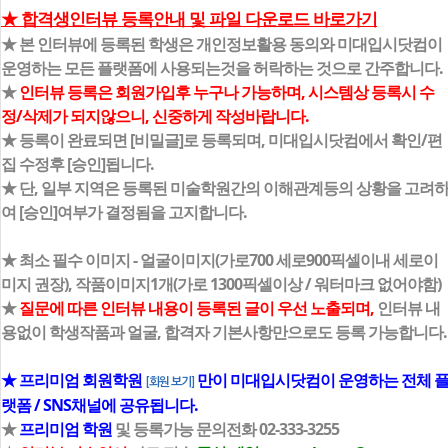
★ 합격생인터뷰 등록안내 및 파일 다운로드 바로가기
★ 본 인터뷰에 등록된 학생은 개인정보활용 동의와 미대입시닷컴이
운영하는 모든 플랫폼에 사용되는것을 허락하는 것으로 간주합니다.
★
인터뷰 등록은 회원가입후 누구나 가능하며, 시스템상 등록시 수
정/삭제가 되지않으니, 신중하게 작성바랍니다.
★ 등록이 완료되면 [비밀글]로 등록되며, 미대입시닷컴에서 확인/편
집 수정후 [승인]됩니다.
★ 단, 일부 지역은 등록된 미술학원간의 이해관계등의 상황을 고려
여 [승인]여부가 결정됨을 고지합니다.
★ 최소 필수 이미지 - 얼굴이미지(가로700 세로900픽셀이내 세로이
미지 권장), 작품이미지1개(가로 1300픽셀이상 / 워터마크 없어야함)
★
질문에 따른 인터뷰 내용이 등록된 글이 우선 노출되며,
인터뷰 내
용없이 학생작품과 얼굴, 합격자 기본사항만으로도 등록 가능합니다.
★ 프리미엄 회원학원
만이 미대입시닷컴이 운영하는 전체 
[회원 보기]
랫폼 / SNS채널에 공유됩니다.
★
프리미엄 학원
및 등록가능 문의전화 02-333-3255