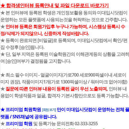
★ 합격생인터뷰 등록안내 및 파일 다운로드 바로가기
★ 본 인터뷰에 등록된 학생은 개인정보활용 동의와 미대입시닷컴이
운영하는 모든 플랫폼에 사용되는것을 허락하는 것으로 간주합니다.
★
인터뷰 등록은 회원가입후 누구나 가능하며, 시스템상 등록시 수
정/삭제가 되지않으니, 신중하게 작성바랍니다.
★ 등록이 완료되면 [비밀글]로 등록되며, 미대입시닷컴에서 확인/편
집 수정후 [승인]됩니다.
★ 단, 일부 지역은 등록된 미술학원간의 이해관계등의 상황을 고려
여 [승인]여부가 결정됨을 고지합니다.
★ 최소 필수 이미지 - 얼굴이미지(가로700 세로900픽셀이내 세로이
미지 권장), 작품이미지1개(가로 1300픽셀이상 / 워터마크 없어야함)
★
질문에 따른 인터뷰 내용이 등록된 글이 우선 노출되며,
인터뷰 내
용없이 학생작품과 얼굴, 합격자 기본사항만으로도 등록 가능합니다.
★ 프리미엄 회원학원
만이 미대입시닷컴이 운영하는 전체 
[회원 보기]
랫폼 / SNS채널에 공유됩니다.
★
프리미엄 학원
및 등록가능 문의전화 02-333-3255