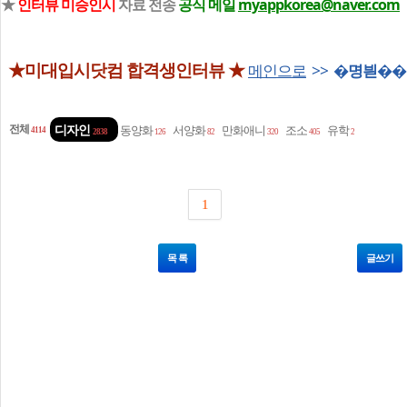
★
인터뷰 미승인시
자료 전송
공식 메일
myappkorea@naver.com
★미대입시닷컴 합격생인터뷰 ★
메인으로
>>
�명븯��
전체
디자인
동양화
서양화
만화애니
조소
유학
4114
2838
126
82
320
405
2
1
목 록
글쓰기