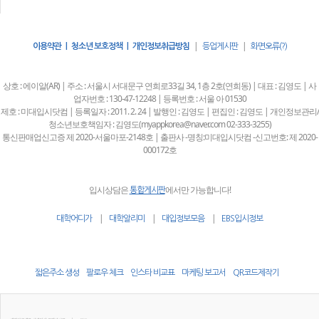
|
|
이용약관 | 청소년 보호정책 | 개인정보취급방침
등업게시판
화면오류(?)
상호 : 에이알(AR) | 주소 : 서울시 서대문구 연희로33길 34, 1층 2호(연희동) | 대표 : 김영도 | 사
업자번호 : 130-47-12248 | 등록번호 : 서울 아 01530
제호 : 미대입시닷컴 | 등록일자 : 2011. 2. 24 | 발행인 : 김영도 | 편집인 : 김영도 | 개인정보관리/
청소년보호책임자 : 김영도(myappkorea@naver.com 02-333-3255)
통신판매업신고증 제 2020-서울마포-2148호 | 출판사 -명칭:미대입시닷컴 -신고번호: 제 2020-
000172호
입시상담은
에서만 가능합니다!
통합게시판
|
|
|
대학어디가
대학알리미
대입정보모음
EBS입시정보
짧은주소 생성
팔로우 체크
인스타 비교표
마케팅 보고서
QR코드제작기