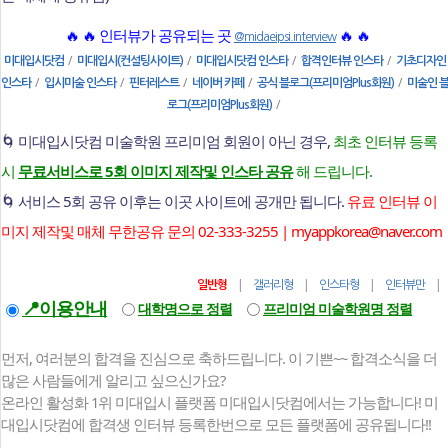
🔥 🔥 인터뷰가 공유되는 곳
🔥 🔥
@midaeipsi.interview
/
/
/
/
미대입시닷컴
미대입시(컨설팅사이트)
미대입시닷컴 인스타
합격인터뷰 인스타
기초디자인
/
/
/
/
/
인스타
입시미술 인스타
핀터레스트
네이버 카페
공식 블로그(프리미엄Plus회원)
미술인 
/
로그(프리미엄Plus회원)
🌀 미대입시닷컴 미술학원 프리미엄 회원이 아닌 경우,
최초 인터뷰 등록
시
무료서비스로 5회 이미지 제작및 인스타 공유
해 드립니다.
🌀 서비스 5회 공유 이후는 이곳 사이트에 공개만 됩니다.
유료 인터뷰 이
미지 제작및 매체 무한공유 문의 02-333-3255 | myappkorea@naver.com
|
|
|
일반형
갤러리형
인스타형
인터뷰만
📍이용안내
대학명으로 정렬
프리미엄 미술학원명 정렬
먼저, 여러분의 합격을 진심으로 축하드립니다. 이 기쁜~~ 합격소식을 더
많은 사람들에게 알리고 싶으신가요?
온라인 활성화 1위 미대입시 플랫폼 미대입시닷컴에서는 가능합니다! 미
대입시닷컴에 합격생 인터뷰 등록한번으로 모든 플랫폼에 공유됩니다!!