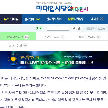
기억
ㆍ회원등록
ㆍ비번분실
합격생인터뷰
수상자인터뷰
미술인 전시회
4114
325
127
뉴스ㆍ정보
224
📌 본 미대입시닷컴 사이트(midaeipsi.com / midae-ipsi.com)에 합격생 인
터뷰는 누구나 등록가능합니다.
📌 본 사이트와 미대입시닷컴의 모든 플랫폼에 공개및 공유여부는 미대입
시닷컴의 운영원칙에 따릅니다.(프리미엄회원의 경우에는 무제한 등록, 
든 매체에 공유됨)