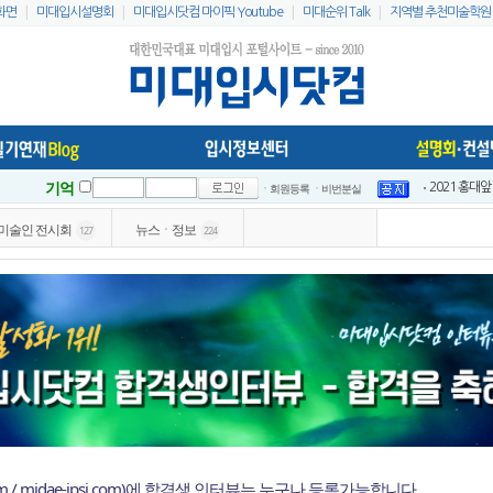
|
|
|
|
화면
미대입시설명회
미대입시닷컴 마이픽 Youtube
미대순위 Talk
지역별 추천미술학원
기억
ㆍ회원등록
ㆍ비번분실
2021 홍대
2021 홍대
미술인 전시회
뉴스ㆍ정보
127
224
2021 전국
2021 전국
인스타 리스
2023 홍대
미대입시닷컴 
미대배치표 2
2021 홍대
이지링팔레트 
om / midae-ipsi.com)에 합격생 인터뷰는 누구나 등록가능합니다.