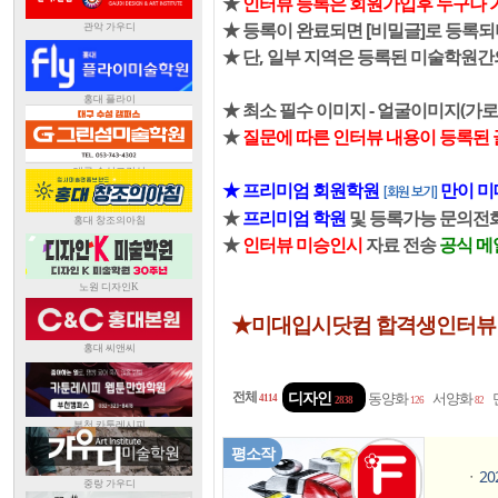
★
인터뷰 등록은 회원가입후 누구나 
★ 등록이 완료되면 [비밀글]로 등록되
★ 단, 일부 지역은 등록된 미술학원
★ 최소 필수 이미지 - 얼굴이미지(가로
★
질문에 따른 인터뷰 내용이 등록된 
★ 프리미엄 회원학원
만이 미
[회원 보기]
★
프리미엄 학원
및 등록가능 문의전화 0
★
인터뷰 미승인시
자료 전송
공식 메
★미대입시닷컴 합격생인터뷰
전체
디자인
동양화
서양화
4114
2838
126
82
평소작
2
ㆍ