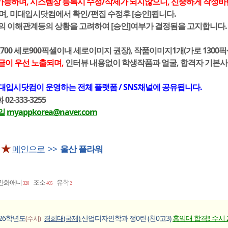
가능하며, 시스템상 등록시 수정/삭제가 되지않으니, 신중하게 작성바
며, 미대입시닷컴에서 확인/편집 수정후 [승인]됩니다.
간의 이해관계등의 상황을 고려하여 [승인]여부가 결정됨을 고지합니다.
700 세로900픽셀이내 세로이미지 권장), 작품이미지1개(가로 1300
글이 우선 노출되며,
인터뷰 내용없이 학생작품과 얼굴, 합격자 기본
대입시닷컴이 운영하는 전체 플랫폼 / SNS채널에 공유됩니다.
2-333-3255
일
myappkorea@naver.com
 ★
메인으로
>>
울산 플라워
만화애니
조소
유학
320
405
2
026학년도
경희대(국제)
산업디자인학과 정0린 (천0고3)
홍익대 합격!! 수시 
(수시)