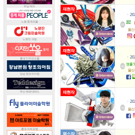
재현작
2
ㆍ
왕!
61
울산
🎤 Interview
재현작
2
ㆍ
쟁률 56
60
울산
🎤 Interview
재현작
2
ㆍ
59
울산
🎤 Interview
평소작