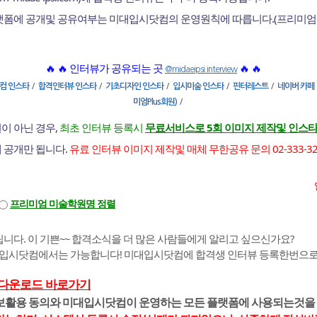
플랫폼에 공개및 공유여부는 미대입시닷컴의 운영원칙에 따릅니다.(프리미엄
🔥 🔥 인터뷰가 공유되는 곳
🔥 🔥
@midaeipsi.interview
/
/
/
/
/
컴 인스타
합격인터뷰 인스타
기초디자인 인스타
입시미술 인스타
핀터레스트
네이버 카페
/
미엄Plus회원)
이 아닌 경우,
최초 인터뷰 등록시
무료서비스로 5회 이미지 제작및 인스타
에 공개만 됩니다.
유료 인터뷰 이미지 제작및 매체 무한공유 문의 02-333-3255 |
프리미엄 미술학원명 정렬
니다. 이 기쁜~~ 합격소식을 더 많은 사람들에게 알리고 싶으신가요?
대입시닷컴에서는 가능합니다! 미대입시닷컴에 합격생 인터뷰 등록한번으로 
 다운로드 바로가기
정보활용 동의와 미대입시닷컴이 운영하는 모든 플랫폼에 사용되는것을