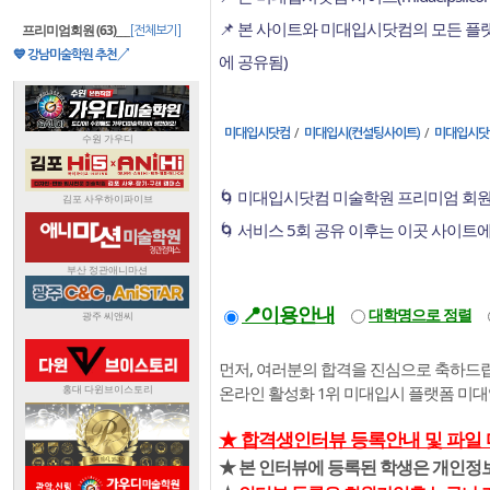
📌 본 사이트와 미대입시닷컴의 모든 
프리미엄회원 (63)
___
[전체보기]
💙 강남미술학원 추천↗
에 공유됨)
/
/
미대입시닷컴
미대입시(컨설팅사이트)
미대입시닷
🌀 미대입시닷컴 미술학원 프리미엄 회원
🌀 서비스 5회 공유 이후는 이곳 사이트
📍이용안내
대학명으로 정렬
먼저, 여러분의 합격을 진심으로 축하드립
온라인 활성화 1위 미대입시 플랫폼 미
★ 합격생인터뷰 등록안내 및 파일
★ 본 인터뷰에 등록된 학생은 개인