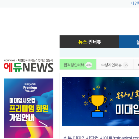
메인
합격생인터뷰
수상자인터뷰
4114
325
📌 본 미대입시닷컴 사이트(midaeipsi.c