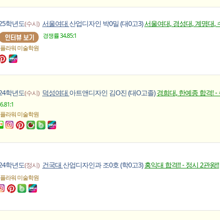
025학년도
서울여대
산업디자인 박0밀 (대0고3)
서울여대, 경성대, 계명대, 
(수시)
경쟁률 34.85:1
 플라워
미술학원
024학년도
덕성여대
아트앤디자인 김O진 (대O고졸)
경희대, 한예종 합격! -
(수시)
.81:1
 플라워
미술학원
024학년도
건국대
산업디자인과 조0호 (학0고3)
홍익대 합격!! - 정시 2관왕!!
(정시)
 플라워
미술학원