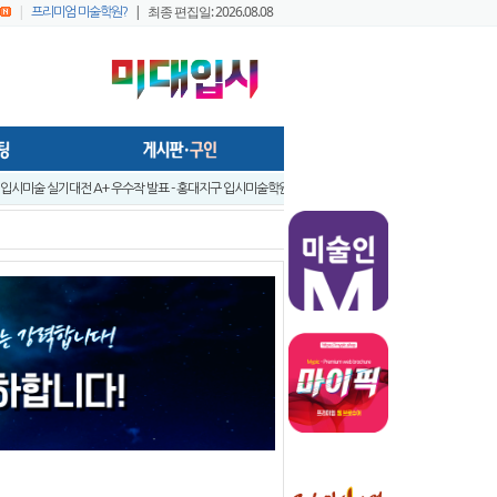
|
| 최종 편집일: 2026.08.08
프리미엄 미술학원?
앞 입시미술 실기대전 A+ 우수작 발표 - 홍대지구 입시미술학원연합회
앞 입시미술 실기대전 입시반 예비반 주제발표 - 홍대지구 입시미술학원연합..
입시미술 실기대전 - 전국 연합시험 교수평가 현장 짧은 영상 보기 - 순차적..
입시미술실기대전 [입시반, 예비반 주제 발표] -전국연합시험 미술교육협의회..
트
지구 연합시험1
프리미엄 회원 가이드1 - 포스팅 원고
022 미대정시배치표 백분위 미대수능 등급컷 다운로드 안내
 창아 예비반 전시회
- 미술학원,실기대회장, 작업실 등의 공간에서 효율적으로 사용가능하게..