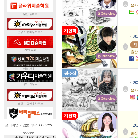
55
울산
🎤 Interview
재현작
2
ㆍ
54
울산
🎤 Interview
평소작
2
ㆍ
53
울산
🎤 Interview
재현작
2
프리미엄 가입문의 02-333-3255
ㆍ
52
888888
울산