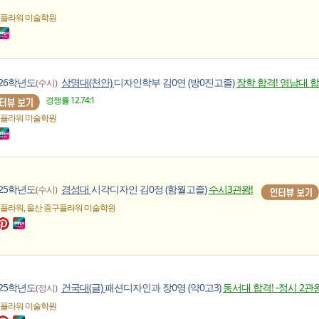
 플라워
미술학원
026학년도
상명대(천안)
디자인학부 김0연 (방0진고졸)
장학 합격! 영남대 합격
(수시)
경쟁률 12.74:1
 플라워
미술학원
025학년도
경성대
시각디자인 김0정 (함월고졸)
수시3관왕!
(수시)
,
 플라워
울산 중구플라워
미술학원
025학년도
건국대(글)
패션디자인과 장0영 (약0고3)
동서대 합격! -정시 2관왕
(정시)
 플라워
미술학원