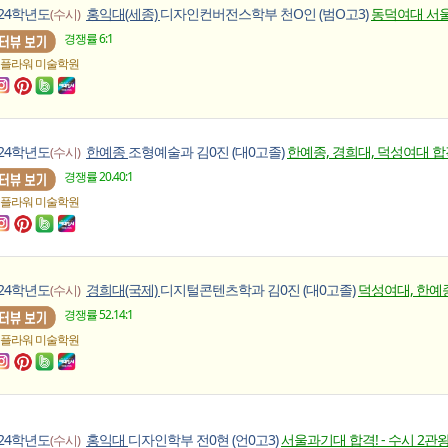
024학년도
홍익대(세종)
디자인컨버전스학부 천O인 (범O고3)
동덕여대 서울여
(수시)
경쟁률 6:1
 플라워
미술학원
024학년도
한예종
조형예술과 김0진 (대0고졸)
한예종, 경희대, 덕성여대 합격!
(수시)
경쟁률 20.40:1
 플라워
미술학원
024학년도
경희대(국제)
디지털콘텐츠학과 김0진 (대0고졸)
덕성여대, 한예종 
(수시)
경쟁률 52.14:1
 플라워
미술학원
024학년도
홍익대
디자인학부 전0현 (언0고3)
서울과기대 합격! - 수시 2관왕!
(수시)