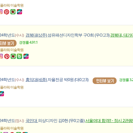
 플라워
미술학원
024학년도
경북대(상주)
섬유패션디자인학부 구O희 (우O고3)
경북대, 대가대
(수시)
경쟁률 4.91:1
 플라워
미술학원
024학년도
홍익대(세종)
자율전공 박0원 (대0고3)
(수시)
경쟁률 3.2
 플라워
미술학원
024학년도
국민대
의상디자인 김0현 (무0고졸)
서울여대 합격!! - 정시 2관왕!
(정시)
 플라워
미술학원