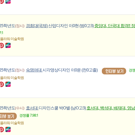
025학년도
경희대(국제)
산업디자인 이0현 (범0고3)
중앙대, 단국대 합격!! 정
(정시)
7:1
 플라워
미술학원
025학년도
숙명여대
시각영상디자인 이0윤 (천0고졸)
(정시)
경쟁률
 플라워
미술학원
025학년도
호서대
디자인스쿨 박O별 (남O고3)
호서대, 백석대, 배재대, 영남대
(수시)
경쟁률 7.98:1
 플라워
미술학원